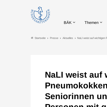
BÄK
Themen
Presse
Aktuelles
NaLI weist auf wichtige
Startseite
NaLI weist auf 
Pneumokokken-
Seniorinnen un
Personen mit g