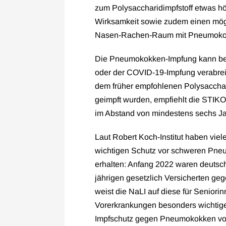
zum Polysaccharidimpfstoff etwas h
Wirksamkeit sowie zudem einen mög
Nasen-Rachen-Raum mit Pneumoko
Die Pneumokokken-Impfung kann bei B
oder der COVID-19-Impfung verabreic
dem früher empfohlenen Polysaccha
geimpft wurden, empfiehlt die STIKO
im Abstand von mindestens sechs Ja
Laut Robert Koch-Institut haben vie
wichtigen Schutz vor schweren Pne
erhalten: Anfang 2022 waren deutsch
jährigen gesetzlich Versicherten g
weist die NaLI auf diese für Senior
Vorerkrankungen besonders wichtige 
Impfschutz gegen Pneumokokken von 