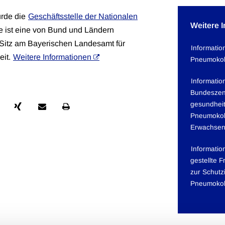
urde die
Geschäftsstelle der Nationalen
Weitere 
ie ist eine von Bund und Ländern
 Sitz am Bayerischen Landesamt für
Informatio
eit.
Weitere Informationen
Pneumokok
Informatio
Bundeszent
gesundheit
Pneumokok
Erwachse
Informatio
gestellte 
zur Schut
Pneumoko