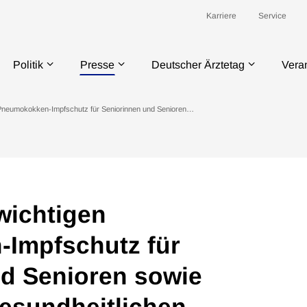
Karriere
Service
Politik
Presse
Deutscher Ärztetag
Vera
n Pneumokokken-Impfschutz für Seniorinnen und Senioren…
wichtigen
Impfschutz für
d Senioren sowie
esundheitlichen