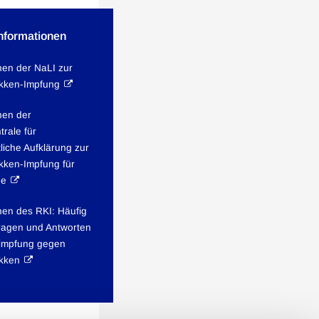
Informationen
nen der NaLI zur
ken-Impfung
nen der
rale für
liche Aufklärung zur
ken-Impfung für
ne
nen des RKI: Häufig
Fragen und Antworten
zimpfung gegen
kken