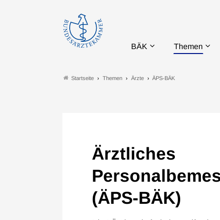
BÄK
Themen
Themen
Ärzte
ÄPS-BÄK
Startseite
Ärztliches
Personalbeme
(ÄPS-BÄK)