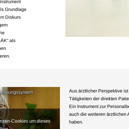
Instrument
als Grundlage
im Diskurs
gern
che
ÄK“ als
hen
eren.
Aus ärztlicher Perspektive is
emessungssystem
Tätigkeiten der direkten Pat
K)
Ein Instrument zur Persona
auch die weiteren ärztlichen 
renzen-Cookies um dieses
haben.
ehen.