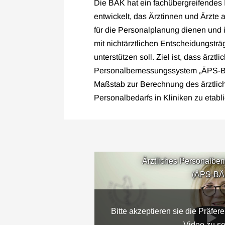
Die BÄK hat ein fachübergreifendes 
entwickelt, das Ärztinnen und Ärzte 
für die Personalplanung dienen und 
mit nichtärztlichen Entscheidungsträ
unterstützen soll. Ziel ist, dass ärztli
Personalbemessungssystem „ÄPS-B
Maßstab zur Berechnung des ärztlic
Personalbedarfs in Kliniken zu etabli
Ärztliches Personalb
(ÄPS-BÄ
Bitte akzeptieren sie die Präfe
Video zu s