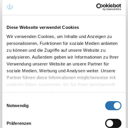
Das Angebot einer betrieblichen Altersvorsorge (bAV) ist ein
wirksames Instrument, die Attraktivität eines Arbeitgebers zu
steigern. Zusätzlich hilft eine attraktive bAV, die Mitarbeitenden
langfristig an die medizinische Einrichtung zu binden.
Diese Webseite verwendet Cookies
Was ist die bAV?
Wir verwenden Cookies, um Inhalte und Anzeigen zu
personalisieren, Funktionen für soziale Medien anbieten
Die bAV ist eine betriebliche Sozialleistung, die den
zu können und die Zugriffe auf unsere Website zu
Mitarbeitenden den Aufbau einer zusätzlichen Altersversorgung,
analysieren. Außerdem geben wir Informationen zu Ihrer
neben der gesetzlichen Rente und privaten Vorsorge,
Verwendung unserer Website an unsere Partner für
ermöglicht.
soziale Medien, Werbung und Analysen weiter. Unsere
Partner führen diese Informationen möglicherweise mit
Bei der bAV stehen verschiedene Anbieter und fünf
weiteren Daten zusammen, die Sie ihnen bereitgestellt
Durchführungswege (Direktzusage bzw. Pensionszusage,
haben oder die sie im Rahmen Ihrer Nutzung der Dienste
Direktversicherung, Pensionskasse, Pensionsfonds,
gesammelt haben. Sie geben Einwilligung zu unseren
Einwilligungsauswahl
Unterstützungskasse) zur Auswahl.
Cookies, wenn Sie unsere Webseite weiterhin
Notwendig
nutzen.
Datenschutzerklärung
|
Impressum
Die sogenannte Direktversicherung ist der einfachste Weg, eine
bAV in der Arztpraxis bzw. dem MVZ einzurichten.
Präferenzen