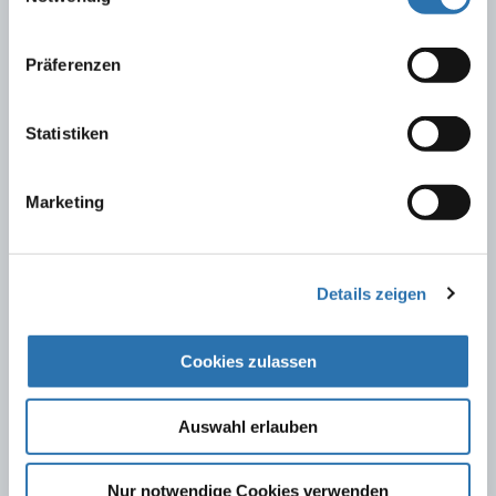
nutzen.
Datenschutzerklärung
|
Impressum
Vereinbarung über die Delegation ärztlicher Leistungen an
Präferenzen
nichtärztliches Personal in der ambulanten
vertragsärztlichen Versorgung gemäß § 28 Abs. 1 S. 3 SGB
V vom 1. Oktober 2013
Statistiken
Stand: 01.01.2015
Marketing
Resolution zur Delegation
Die unterzeichnenden ärztlichen Spitzenverbände haben auf
Einladung der Bundesärztekammer in einer gemeinsamen
Sitzung dringende gesundheitspolitische Probleme erörtert und
Details zeigen
in einer Resolution ihre gemeinsamen Kernforderungen zur
Delegation formuliert, Berlin, 23.02.2012
Cookies zulassen
Persönliche Leistungserbringung - Möglichkeiten und
Auswahl erlauben
Grenzen der Delegation ärztlicher Leistungen
Stellungnahme der Bundesärztekammer und der
Kassenärztlichen Bundesvereinigung
Nur notwendige Cookies verwenden