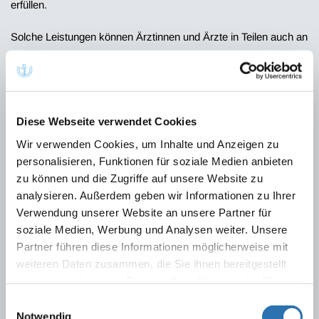
erfüllen.
Solche Leistungen können Ärztinnen und Ärzte in Teilen auch an
nichtärztliche Mitarbeiter delegieren, d.h. von diesen unter deren
Verantwortung durchführen lassen.
Physician Assistant – Ein neuer Beruf im deutschen
Diese Webseite verwendet Cookies
Gesundheitswesen
Berlin, 02.05.2025
Wir verwenden Cookies, um Inhalte und Anzeigen zu
personalisieren, Funktionen für soziale Medien anbieten
BÄK-Positionen zu einer interdisziplinären und
zu können und die Zugriffe auf unsere Website zu
teamorientierten Patientenversorgung
analysieren. Außerdem geben wir Informationen zu Ihrer
Verwendung unserer Website an unsere Partner für
Vereinbarung über die Erbringung ärztlich angeordneter
soziale Medien, Werbung und Analysen weiter. Unsere
Hilfeleistungen in der Häuslichkeit der Patienten, in Alten-
Partner führen diese Informationen möglicherweise mit
oder Pflegeheimen oder in anderen beschützenden
weiteren Daten zusammen, die Sie ihnen bereitgestellt
Einrichtungen gemäß § 28 Abs. 1 Satz 2 SGB V oder in
haben oder die sie im Rahmen Ihrer Nutzung der Dienste
hausärztlichen Praxen (Delegations-Vereinbarung)
gesammelt haben. Sie geben Einwilligung zu unseren
Einwilligungsauswahl
Cookies, wenn Sie unsere Webseite weiterhin
Stand: 06.01.2022
Notwendig