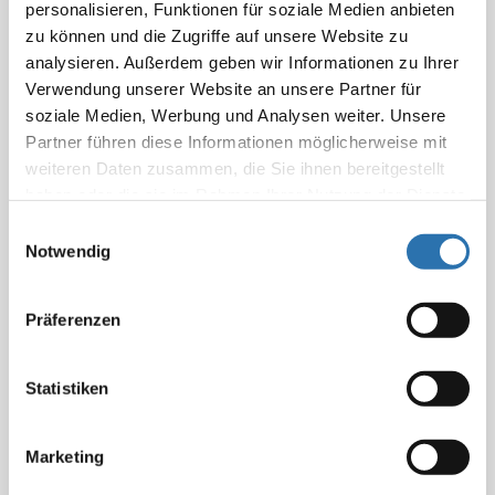
personalisieren, Funktionen für soziale Medien anbieten
zu können und die Zugriffe auf unsere Website zu
analysieren. Außerdem geben wir Informationen zu Ihrer
Verwendung unserer Website an unsere Partner für
Mehr Informationen
soziale Medien, Werbung und Analysen weiter. Unsere
Partner führen diese Informationen möglicherweise mit
weiteren Daten zusammen, die Sie ihnen bereitgestellt
haben oder die sie im Rahmen Ihrer Nutzung der Dienste
gesammelt haben. Sie geben Einwilligung zu unseren
Einwilligungsauswahl
Digitalstrategie
Cookies, wenn Sie unsere Webseite weiterhin
Notwendig
nutzen.
Datenschutzerklärung
|
Impressum
Einer der herausragenden Kritikpunkte der BÄK der
Präferenzen
vergangenen zehn Jahre war, dass seitens der politisch
Verantwortlichen keine Digitalstrategie für das
Statistiken
Gesundheitswesen entwickelt und vorgelegt wurde. Dies hat
sich seit März 2023 geändert.
Marketing
Mit Vorlage eines
Strategiepapiers „Gemeinsam Digital“
im