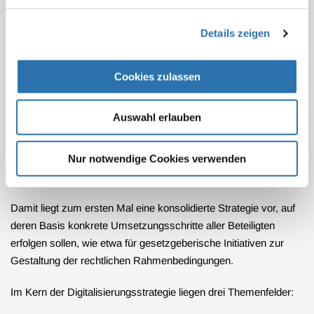
März 2023 hat das Bundesgesundheitsministerium (BMG)
diese strategischen Vorstellungen und zukünftigen
Details zeigen
Handlungsfelder für eine Digitalisierung des
Gesundheitswesens und der Pflege formuliert und veröffentlicht.
Cookies zulassen
Als Grundlage für die Erarbeitung des Strategiepapiers diente
eine kurze Workshopreihe des BMG mit einer Vielzahl von
Auswahl erlauben
Akteuren des Gesundheitswesens, bei der die BÄK eine
Priorität auf Nutzerorientierung und Praxistauglichkeit der
Nur notwendige Cookies verwenden
avisierten digitalen Transformation im Gesundheitswesen gelegt
hat.
Damit liegt zum ersten Mal eine konsolidierte Strategie vor, auf
deren Basis konkrete Umsetzungsschritte aller Beteiligten
erfolgen sollen, wie etwa für gesetzgeberische Initiativen zur
Gestaltung der rechtlichen Rahmenbedingungen.
Im Kern der Digitalisierungsstrategie liegen drei Themenfelder: