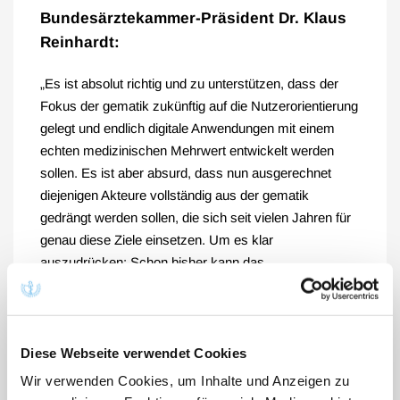
Bundesärztekammer-Präsident Dr. Klaus
Reinhardt:
„Es ist absolut richtig und zu unterstützen, dass der
Fokus der gematik zukünftig auf die Nutzerorientierung
gelegt und endlich digitale Anwendungen mit einem
echten medizinischen Mehrwert entwickelt werden
sollen. Es ist aber absurd, dass nun ausgerechnet
diejenigen Akteure vollständig aus der gematik
gedrängt werden sollen, die sich seit vielen Jahren für
genau diese Ziele einsetzen. Um es klar
auszudrücken: Schon bisher kann das
Bundesgesundheitsministerium über die Mehrheit
seiner Gesellschafteranteile in der gematik alle
Entscheidungen treffen. Geholfen hat das wenig, weil
man nicht ausreichend auf die Praktiker der
Diese Webseite verwendet Cookies
Versorgung gehört hat. Nun möchte man diese
Wir verwenden Cookies, um Inhalte und Anzeigen zu
Stimmen offenbar ganz ausblenden. Damit droht sich