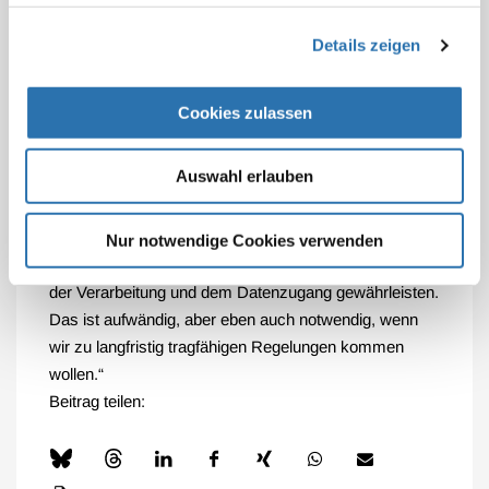
abrufbar werden. Aber auch hier fehlt der
Details zeigen
Digitalstrategie eine Umsetzungsstrategie mit
konkreten Vorschlägen für die Opt-Out-Regelung.
Vertrauen auf Seiten der Patientinnen und Patienten
Cookies zulassen
setzt Transparenz und eine praktikable Möglichkeit
zum Widerspruch, z.B. gegen die Nutzung durch die
Auswahl erlauben
Industrie, voraus. Wir brauchen jetzt Strukturen und
Prozeduren, die die Datensicherheit, die Einhaltung
ethischer Standards und die Wahrung der Grundrechte
Nur notwendige Cookies verwenden
von Patientinnen und Patienten beim Datenhandling,
der Verarbeitung und dem Datenzugang gewährleisten.
Das ist aufwändig, aber eben auch notwendig, wenn
wir zu langfristig tragfähigen Regelungen kommen
wollen.“
Beitrag teilen: