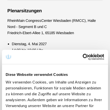
Plenarsitzungen
RheinMain CongressCenter Wiesbaden (RMCC), Halle
Nord - Segment B und C
Friedrich-Ebert-Allee 1, 65185 Wiesbaden
Dienstag, 4. Mai 2027
14:00 bis 18:00 Uhr
Mittwoch, 5. Mai 2027
09:00 bis 12:30 Uhr und 14:00 bis 18:00 Uhr
Diese Webseite verwendet Cookies
Donnerstag, 6. Mai 2027
09:00 bis 12:30 Uhr und 14:00 bis 18:00 Uhr
Wir verwenden Cookies, um Inhalte und Anzeigen zu
personalisieren, Funktionen für soziale Medien anbieten
Freitag, 7. Mai 2027
zu können und die Zugriffe auf unsere Website zu
09:00 bis ca. 16:00 Uhr
analysieren. Außerdem geben wir Informationen zu Ihrer
Verwendung unserer Website an unsere Partner für