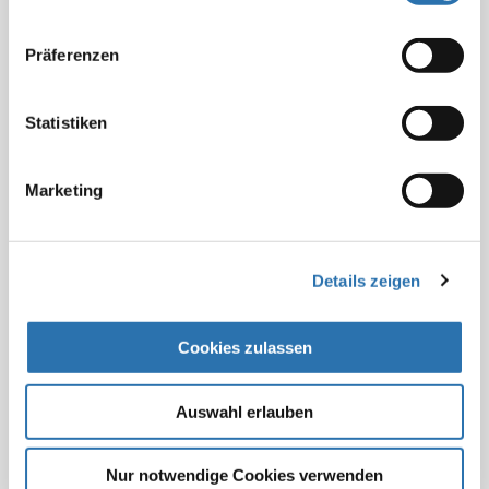
nutzen.
Datenschutzerklärung
|
Impressum
Werbung
Präferenzen
Arzt – Werbung – Öffentlichkeit: Hinweise und
Statistiken
Erläuterungen
Deutsches Ärzteblatt, 17.03.2017, DOI:
10.3238/arztebl.2017.baek.arzt_werbung_oeffentlichkeit01
Marketing
Weitere Themen
Details zeigen
Ethische und rechtliche Fragen der Behandlung
Cookies zulassen
von Nicht-Einwilligungsfähigen: Zwang bei
gesundheitlicher Selbstgefährdung
Auswahl erlauben
Stand: 16.03.2023
Nur notwendige Cookies verwenden
Thesen zur Ökonomisierung der ärztlichen