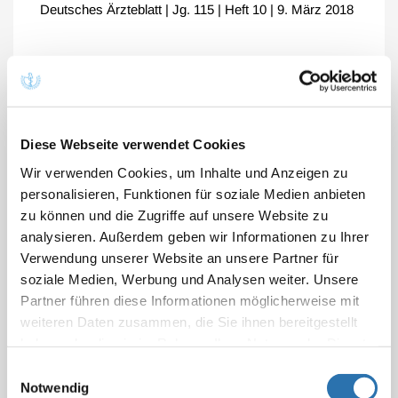
Deutsches Ärzteblatt | Jg. 115 | Heft 10 | 9. März 2018
Fernbehandlung
Hinweise und Erläuterungen zu § 7 Abs. 4 MBO-Ä
Diese Webseite verwendet Cookies
- Behandlung im persönlichen Kontakt und
Wir verwenden Cookies, um Inhalte und Anzeigen zu
Fernbehandlung
personalisieren, Funktionen für soziale Medien anbieten
Berlin, 10.12.2020
zu können und die Zugriffe auf unsere Website zu
analysieren. Außerdem geben wir Informationen zu Ihrer
Bekanntmachung der Hinweise und Erläuterungen
Verwendung unserer Website an unsere Partner für
zu § 7 Abs. 4 MBO-Ä
soziale Medien, Werbung und Analysen weiter. Unsere
Deutsches Ärzteblatt, Stand:11.01.2021
Partner führen diese Informationen möglicherweise mit
weiteren Daten zusammen, die Sie ihnen bereitgestellt
haben oder die sie im Rahmen Ihrer Nutzung der Dienste
Fragenkatalog zur Fernbehandlung
gesammelt haben. Sie geben Einwilligung zu unseren
Einwilligungsauswahl
Cookies, wenn Sie unsere Webseite weiterhin
Notwendig