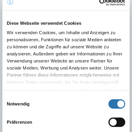
der Bundesärztekammer
Stand: Mai 2026
Diese Webseite verwendet Cookies
Wir verwenden Cookies, um Inhalte und Anzeigen zu
Baden-Württemberg
personalisieren, Funktionen für soziale Medien anbieten
Bayern
zu können und die Zugriffe auf unsere Website zu
analysieren. Außerdem geben wir Informationen zu Ihrer
Berlin
Verwendung unserer Website an unsere Partner für
soziale Medien, Werbung und Analysen weiter. Unsere
Brandenburg
Partner führen diese Informationen möglicherweise mit
Bremen
weiteren Daten zusammen, die Sie ihnen bereitgestellt
haben oder die sie im Rahmen Ihrer Nutzung der Dienste
Hamburg
gesammelt haben. Sie geben Einwilligung zu unseren
Einwilligungsauswahl
Cookies, wenn Sie unsere Webseite weiterhin
Notwendig
Hessen
nutzen.
Datenschutzerklärung
|
Impressum
Mecklenburg-Vorpommern
Präferenzen
Nordrhein