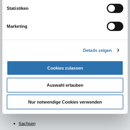
Niedersachsen
Statistiken
Marketing
Details zeigen
Rheinland-Pfalz
Bezirksärztekammer Pfalz
Cookies zulassen
Saarland
Die ÄK des Saarlandes bietet im Bereich der MFA
Auswahl erlauben
keine Fortbildungen an. Jedoch hat diese eine
Kooperation mit der Carl-Oelemann Schule in
Nur notwendige Cookies verwenden
Hessen, welche Interessenten bei der Weiterbildung
unterstützt.
Sachsen