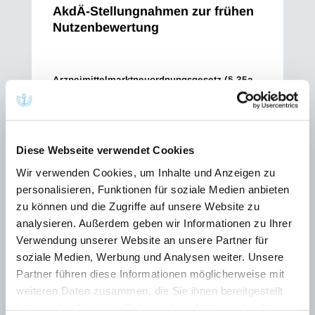
AkdÄ-Stellungnahmen zur frühen
Nutzenbewertung
Arzneimittelmarktneuordnungsgesetz (§ 35a
SGB V)
Mit Wirkung zum 1. Januar 2011 ist das Gesetz
zur Neuordnung des Arzneimittelmarktes
Diese Webseite verwendet Cookies
(AMNOG) nach § 35a SGB V in Kraft getreten,
es regelt u. a. die Preisbildung für neu
Wir verwenden Cookies, um Inhalte und Anzeigen zu
zugelassene Arzneimittel. Der Gemeinsame
personalisieren, Funktionen für soziale Medien anbieten
Bundesausschuss (G-BA) legt anhand der
zu können und die Zugriffe auf unsere Website zu
frühen Nutzenbewertung des Instituts für
analysieren. Außerdem geben wir Informationen zu Ihrer
Qualität und Wirtschaftlichkeit im
Verwendung unserer Website an unsere Partner für
Gesundheitswesen (IQWiG) den Zusatznutzen
soziale Medien, Werbung und Analysen weiter. Unsere
neu in den Markt eingeführter Arzneimittel fest.
Partner führen diese Informationen möglicherweise mit
Bevor der G-BA einen Beschluss fasst, der
weiteren Daten zusammen, die Sie ihnen bereitgestellt
Eingang in die Arzneimittel-Richtlinie nehmen
haben oder die sie im Rahmen Ihrer Nutzung der Dienste
wird und auf dessen Grundlage die