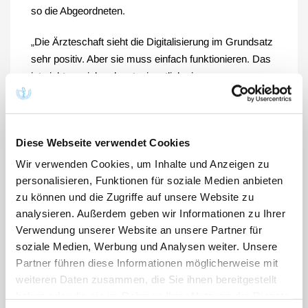
so die Abgeordneten.
„Die Ärzteschaft sieht die Digitalisierung im Grundsatz
sehr positiv. Aber sie muss einfach funktionieren. Das
ist nicht zu viel verlangt; eigentlich eine
Selbstverständlichkeit“, sagte PD Dr. Peter Bobbert,
Co-Vorsitzender des Ausschusses „Digitalisierung in
der Gesundheitsversorgung“ der Bundesärztekammer
Diese Webseite verwendet Cookies
(BÄK). Digitale Anwendungen müssten Ärztinnen und
Ärzte in der Behandlung ihrer Patientinnen und
Wir verwenden Cookies, um Inhalte und Anzeigen zu
Patienten unterstützen und von überflüssiger
personalisieren, Funktionen für soziale Medien anbieten
Bürokratie entlasten. „Wir brauchen eine elektronische
zu können und die Zugriffe auf unsere Website zu
analysieren. Außerdem geben wir Informationen zu Ihrer
Patientenakte, die tatsächlich zu einer Verbesserung
Verwendung unserer Website an unsere Partner für
der Patientenversorgung beiträgt und nicht nur zu dem
soziale Medien, Werbung und Analysen weiter. Unsere
Zweck eingeführt wird, dem Gesundheitswesen einen
Partner führen diese Informationen möglicherweise mit
modernen, digitalen Anschein zu verleihen“, bekräftigte
weiteren Daten zusammen, die Sie ihnen bereitgestellt
Erik Bodendieck, ebenfalls Co-Vorsitzender des BÄK-
haben oder die sie im Rahmen Ihrer Nutzung der Dienste
Ausschusses. Die ePA müsse die Sicherheit der