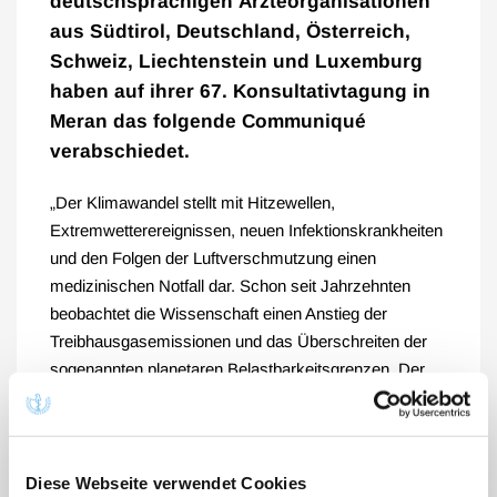
deutschsprachigen Ärzteorganisationen
aus Südtirol, Deutschland, Österreich,
Schweiz, Liechtenstein und Luxemburg
haben auf ihrer 67. Konsultativtagung in
Meran das folgende Communiqué
verabschiedet.
„Der Klimawandel stellt mit Hitzewellen,
Extremwetterereignissen, neuen Infektionskrankheiten
und den Folgen der Luftverschmutzung einen
medizinischen Notfall dar. Schon seit Jahrzehnten
beobachtet die Wissenschaft einen Anstieg der
Treibhausgasemissionen und das Überschreiten der
sogenannten planetaren Belastbarkeitsgrenzen. Der
Klimawandel ist eine ökologische Herausforderung mit
erheblichen gesellschaftlichen und gesundheitlichen
Auswirkungen. Er ist ohne den Verzicht auf fossile
Rohstoffe nicht zu verhindern.
Diese Webseite verwendet Cookies