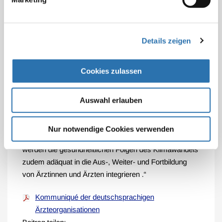
einen Beitrag zur Herausforderung durch den
Klimawandel leisten. Wir laden die politisch
Verantwortlichen ein, uns auf diesem Weg zu
unterstützen. Der Gesundheitssektor selbst ist
Details zeigen
ressourcen- und emissionsintensiv. Er hat daher ein
beträchtliches Potenzial, selbst einen Beitrag zum
Cookies zulassen
Klimaschutz zu leisten, indem er das
Gesundheitssystem und damit auch die
Rahmenbedingungen für die ärztliche Tätigkeit
Auswahl erlauben
klimafreundlich gestaltet. Dazu müssen sowohl
ausreichende personelle als auch finanzielle
Nur notwendige Cookies verwenden
Ressourcen zur Verfügung gestellt werden. Wir
werden die gesundheitlichen Folgen des Klimawandels
zudem adäquat in die Aus-, Weiter- und Fortbildung
von Ärztinnen und Ärzten integrieren .“
Kommuniqué der deutschsprachigen
Ärzteorganisationen