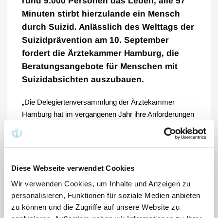
rund 9.000 Personen das Leben, alle 57
Minuten stirbt hierzulande ein Mensch
durch Suizid. Anlässlich des Welttags der
Suizidprävention am 10. September
fordert die Ärztekammer Hamburg, die
Beratungsangebote für Menschen mit
Suizidabsichten auszubauen.
„Die Delegiertenversammlung der Ärztekammer
Hamburg hat im vergangenen Jahr ihre Anforderungen
an eine gesetzliche Neuregelung der Sterbehilfe
formuliert. Dabei kommt der Prävention von Suiziden
und der Beratung von Sterbewilligen ein großer
Stellenwert zu“, so Kammerpräsident Dr. Pedram
Diese Webseite verwendet Cookies
Emami. Die Anforderungen der Ärztekammer
Wir verwenden Cookies, um Inhalte und Anzeigen zu
Hamburg an eine gesetzliche Neuregelung der
personalisieren, Funktionen für soziale Medien anbieten
Sterbehilfe wurden im Mai 2021 auch vom Deutschen
zu können und die Zugriffe auf unsere Website zu
Ärztetag beschlossen.