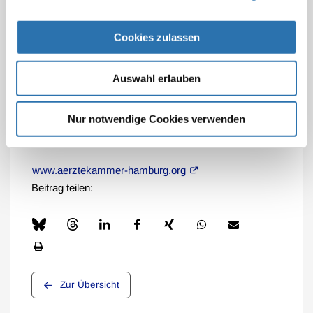
dieser Altersgruppe zu verzeichnen. „Wir müssen alles
tun, um Kinder und Jugendliche mehr zu unterstützen
Cookies zulassen
und zu stabilisieren“, sagte Wulff.
Der Welttag der Suizidprävention wird seit 2003
Auswahl erlauben
begangen. Unter dem Motto „Aktiv werden und
Hoffnung schaffen“ soll in diesem Jahr insbesondere
Nur notwendige Cookies verwenden
auf die Suizidprävention in Zeiten globaler Krisen und
Konflikte hingewiesen werden.
www.aerztekammer-hamburg.org
Beitrag teilen:
Zur Übersicht