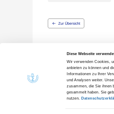
Zur Übersicht
Diese Webseite verwende
Wir verwenden Cookies, um
anbieten zu können und di
Informationen zu Ihrer Ve
Quicklinks
Kont
und Analysen weiter. Unse
zusammen, die Sie ihnen b
Bunde
Ärzte
gesammelt haben. Sie gebe
Arbei
Gesundheitsfachberufe
nutzen.
Datenschutzerkl
He
Presse
in