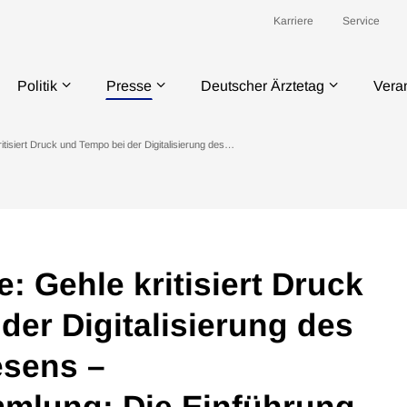
Karriere
Service
Politik
Presse
Deutscher Ärztetag
Vera
itisiert Druck und Tempo bei der Digitalisierung des…
: Gehle kritisiert Druck
der Digitalisierung des
sens –
lung: Die Einführung