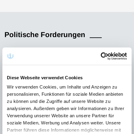
Politische Forderungen
Die zunehmende Häufigkeit und Intensität von Hitzeperioden
gefährden die Gesundheit der Bevölkerung. Insbesondere
Personengruppen mit erhöhtem Risiko, wie ältere Menschen,
Menschen mit chronischen Erkrankungen, Säuglinge,
Diese Webseite verwendet Cookies
Schwangere und Kinder, sind durch hohe Temperaturen
Wir verwenden Cookies, um Inhalte und Anzeigen zu
gesundheitlich stark gefährdet.
personalisieren, Funktionen für soziale Medien anbieten
zu können und die Zugriffe auf unsere Website zu
Auch Arbeitsbedingungen und Wohnverhältnisse haben
analysieren. Außerdem geben wir Informationen zu Ihrer
erhebliche Auswirkungen auf die Belastung und
Verwendung unserer Website an unsere Partner für
Anpassungsfähigkeit. Daher ist Hitzeschutz auch eine Frage
soziale Medien, Werbung und Analysen weiter. Unsere
der gesundheitlichen Chancengleichheit und sozialen
Partner führen diese Informationen möglicherweise mit
Gerechtigkeit.