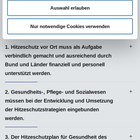
Nur so können hitzebedingte Gesundheitsrisiken minimiert, die
Auswahl erlauben
Versorgungssicherheit gewährleistet und die
Widerstandsfähigkeit des Gesundheits-, Pflege- und
Sozialwesens gestärkt werden.
Nur notwendige Cookies verwenden
1. Hitzeschutz vor Ort muss als Aufgabe
verbindlich gemacht und ausreichend durch
Bund und Länder finanziell und personell
unterstützt werden.
Die Entwicklung, Umsetzung und Anpassung von
2. Gesundheits-, Pflege- und Sozialwesen
Hitzeaktionsplänen zum Schutz der menschlichen
müssen bei der Entwicklung und Umsetzung
Gesundheit muss als verbindlicher Teil der
der Hitzeschutzstrategien eingebunden
Klimaanpassungskonzepte als kommunale Aufgabe
gesetzlich verankert werden.
werden.
Die Akteure und Akteurinnen des Gesundheits-, Pflege-
Damit kommunale Hitzeaktionspläne wirkungsvoll
3. Der Hitzeschutzplan für Gesundheit des
und Sozialwesens erreichen Bevölkerungsgruppen mit
umgesetzt werden können, bedarf es der finanziellen und