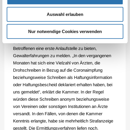
verabschiedet. In dieser wird – ebenso wie im
Nachbarbundesland Sachsen-Anhalt – die verbale und
Auswahl erlauben
physische Gewalt gegen Mitarbeiterinnen und
Mitarbeiter und Ärztinnen und Ärzte scharf verurteilt.
Nur notwendige Cookies verwenden
Auch wurde eine spezielle E-Mail-Adresse (
gewalt-
gegen-aerzte@laek-thueringen.de
) eingerichtet, um
Betroffenen eine erste Anlaufstelle zu bieten,
Gewalterfahrungen zu melden. „In den vergangenen
Monaten hat sich eine Vielzahl von Ärzten, die
Drohschreiben in Bezug auf die Coronaimpfung
beziehungsweise Schreiben als Haftungsinformation
oder Haftungsbescheid deklariert erhalten haben, bei
uns gemeldet“, erklärt die Kammer. In der Regel
würden diese Schreiben anonym beziehungsweise
von Vereinen oder sonstigen Institutionen an Ärzte
versandt. In den Fällen, von denen die Kammer
Kenntnis erlangte, habe sie mehrheitlich Strafanzeige
gestellt. Die Ermittlungsverfahren liefen noch.