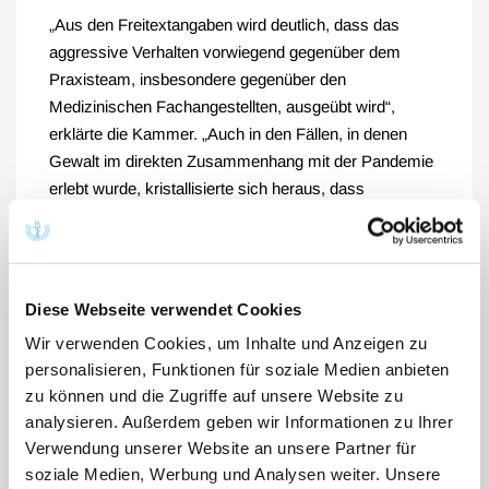
„Aus den Freitextangaben wird deutlich, dass das
aggressive Verhalten vorwiegend gegenüber dem
Praxisteam, insbesondere gegenüber den
Medizinischen Fachangestellten, ausgeübt wird“,
erklärte die Kammer. „Auch in den Fällen, in denen
Gewalt im direkten Zusammenhang mit der Pandemie
erlebt wurde, kristallisierte sich heraus, dass
insbesondere Medizinische Fachangestellte beleidigt,
beschimpft und bedroht wurden, da die Patientinnen
und Patienten aufgrund der überfüllten
Infektionssprechstunde längere Wartezeiten
Diese Webseite verwendet Cookies
bemängelten oder ohne Termin in der Praxis
Wir verwenden Cookies, um Inhalte und Anzeigen zu
erschienen sind und auf eine Behandlung drängten.
personalisieren, Funktionen für soziale Medien anbieten
Teilweise drohten diese Patienten aufgrund von
zu können und die Zugriffe auf unsere Website zu
längerer Wartezeit mit der Polizei. In einem Fall wurde
analysieren. Außerdem geben wir Informationen zu Ihrer
eine Medizinische Fachangestellte während der
Verwendung unserer Website an unsere Partner für
Pandemiesprechstunde gegen die Wand geschubst,
soziale Medien, Werbung und Analysen weiter. Unsere
damit der Patient in das Sprechzimmer gelangen