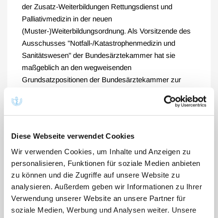
der Zusatz-Weiterbildungen Rettungsdienst und
Palliativmedizin in der neuen
(Muster-)Weiterbildungsordnung. Als Vorsitzende des
Ausschusses "Notfall-/Katastrophenmedizin und
Sanitätswesen" der Bundesärztekammer hat sie
maßgeblich an den wegweisenden
Grundsatzpositionen der Bundesärztekammer zur
Weiterentwicklung der Rettungsdienste und der
notfallmedizinischen Versorgung in Deutschland
mitgewirkt. Es war vor allen Dingen ihrem Engagement
zu danken, das sich der 106. Deutsche Ärztetag 2003
Diese Webseite verwendet Cookies
in Köln ausführlich mit der palliativmedizinischen
Wir verwenden Cookies, um Inhalte und Anzeigen zu
Versorgung in Deutschland befasste. Eindringlich
personalisieren, Funktionen für soziale Medien anbieten
warnte sie damals davor, die Behandlung und
zu können und die Zugriffe auf unsere Website zu
Betreuung von todkranken Menschen ökonomischen
analysieren. Außerdem geben wir Informationen zu Ihrer
Erwägungen zu unterstellen.
Verwendung unserer Website an unsere Partner für
soziale Medien, Werbung und Analysen weiter. Unsere
Als Vizepräsidentin der Bundesärztekammer und