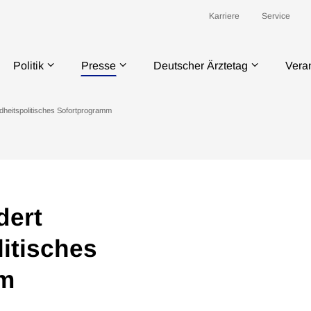
Karriere
Service
Politik
Presse
Deutscher Ärztetag
Vera
ndheitspolitisches Sofortprogramm
dert
itisches
mm