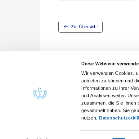
Zur Übersicht
Diese Webseite verwende
Wir verwenden Cookies, um
anbieten zu können und di
Informationen zu Ihrer Ve
Quicklinks
Kont
und Analysen weiter. Unse
zusammen, die Sie ihnen b
Bunde
Ärzte
gesammelt haben. Sie gebe
Arbei
Gesundheitsfachberufe
nutzen.
Datenschutzerkl
He
Presse
in
Einwilligungsauswahl