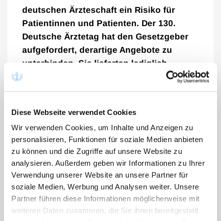
deutschen Ärzteschaft ein Risiko für
Patientinnen und Patienten. Der 130.
Deutsche Ärztetag hat den Gesetzgeber
aufgefordert, derartige Angebote zu
unterbinden. Sie lieferten lediglich
isolierte Momentaufnahmen ohne
medizinischen Kontext. Dies könne
Menschen unnötig verunsichern oder sie
Diese Webseite verwendet Cookies
in falscher Sicherheit wiegen.
Wir verwenden Cookies, um Inhalte und Anzeigen zu
personalisieren, Funktionen für soziale Medien anbieten
„Eine ärztliche Behandlung geht weit über das Ablesen
zu können und die Zugriffe auf unsere Website zu
einzelner Messwerte hinaus“, begründeten die
analysieren. Außerdem geben wir Informationen zu Ihrer
Abgeordneten ihre Forderung. Zu einer
Verwendung unserer Website an unsere Partner für
verantwortungsvollen Diagnostik gehörten Anamnese,
soziale Medien, Werbung und Analysen weiter. Unsere
körperliche Untersuchung, gegebenenfalls
Partner führen diese Informationen möglicherweise mit
differenzialdiagnostische Überlegungen sowie
weiteren Daten zusammen, die Sie ihnen bereitgestellt
gegebenenfalls die gemeinsame Entscheidung über