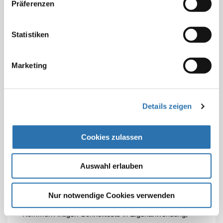
Präferenzen
fachkundigem Personal durchgeführt, müsse deren
ausreichende Schulung sichergestellt werden, so die
AG „Teststrategie“ des Ärztlichen Pandemierats der
Statistiken
BÄK weiter. Nur so lasse sich sicherstellen, dass
sowohl die zu testenden Personen als auch das
Marketing
Personal bei der Probengewinnung und
Testinterpretation geschützt sind und der Test korrekt
durchgeführt wird.
Details zeigen
Bei der Testung größerer Personengruppen weisen die
Autoren darauf hin, dass dies eine gute Organisation
Cookies zulassen
erfordere. „Die Bildung von Gruppen im Wartebereich
muss vermieden werden, zudem sollte auf die
Auswahl erlauben
Einhaltung des Abstandsgebots und ausreichende
Desinfektions- und Hygienemaßnahmen geachtet
werden“, so Müller.
Nur notwendige Cookies verwenden
Kommen Antigen-Schnelltests in Eigenanwendung,