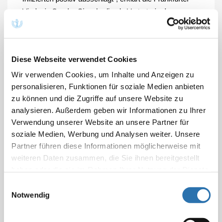
Virologin Sandra Ciesek, die als Vertreterin der
Gesellschaft für Virologie (GfV) an dem Statement
beteiligt war.
Die Autoren weisen allerdings auch darauf hin, dass
Diese Webseite verwendet Cookies
die Antigen-Schnelltests auf SARS-CoV-2 Limitationen
Wir verwenden Cookies, um Inhalte und Anzeigen zu
aufweisen: „Einzeltestungen, ob in Kita, Schule, Betrieb
personalisieren, Funktionen für soziale Medien anbieten
oder auch als Bürgertest stellen immer nur eine
zu können und die Zugriffe auf unsere Website zu
‚Momentaufnahme‘ mit einer sehr kurzer
analysieren. Außerdem geben wir Informationen zu Ihrer
Gültigkeitsdauer von einigen Stunden dar“, so Müller.
Verwendung unserer Website an unsere Partner für
Sie dürften deshalb keinesfalls als eine Art
soziale Medien, Werbung und Analysen weiter. Unsere
Freifahrtschein angesehen werden: Die bekannten
Partner führen diese Informationen möglicherweise mit
Hygiene- und Infektionsschutzmaßmaßnahmen wie
weiteren Daten zusammen, die Sie ihnen bereitgestellt
haben oder die sie im Rahmen Ihrer Nutzung der Dienste
die Reduktion von Kontakten, Einhalten der AHA+L-
gesammelt haben. Sie geben Einwilligung zu unseren
Regeln und die Nutzung der Corona Warn-App seien
Einwilligungsauswahl
Cookies, wenn Sie unsere Webseite weiterhin
auch bei negativem Testbefund unbedingt fortzusetzen.
Notwendig
nutzen.
Datenschutzerklärung
|
Impressum
Werden die Tests von primär nicht sach- und