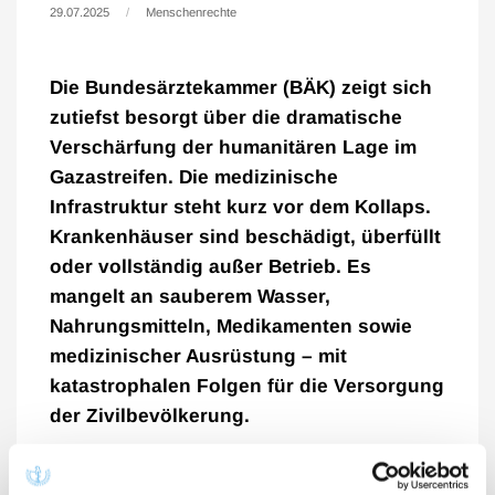
29.07.2025
Menschenrechte
Die Bundesärztekammer (BÄK) zeigt sich
zutiefst besorgt über die dramatische
Verschärfung der humanitären Lage im
Gazastreifen. Die medizinische
Infrastruktur steht kurz vor dem Kollaps.
Krankenhäuser sind beschädigt, überfüllt
oder vollständig außer Betrieb. Es
mangelt an sauberem Wasser,
Nahrungsmitteln, Medikamenten sowie
medizinischer Ausrüstung – mit
katastrophalen Folgen für die Versorgung
der Zivilbevölkerung.
„Der Schutz medizinischer Einrichtungen, des
Personals und der Patientinnen und Patienten ist für