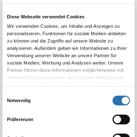
alle Konfliktparteien eine völkerrechtliche Verpflichtung.
Hilfszentren, Gesundheitseinrichtungen und zivile
Diese Webseite verwendet Cookies
Unterkünfte dürfen weder angegriffen noch für
Wir verwenden Cookies, um Inhalte und Anzeigen zu
militärische Zwecke missbraucht werden“, erklärt
personalisieren, Funktionen für soziale Medien anbieten
Bundesärztekammer-Präsident Dr. Klaus Reinhardt.
zu können und die Zugriffe auf unsere Website zu
analysieren. Außerdem geben wir Informationen zu Ihrer
Die Bundesärztekammer appelliert an die
Verwendung unserer Website an unsere Partner für
internationale Gemeinschaft – insbesondere an die
soziale Medien, Werbung und Analysen weiter. Unsere
Vereinten Nationen, die Europäische Union und
Partner führen diese Informationen möglicherweise mit
regionale Vermittlungsakteure –, auf einen
weiteren Daten zusammen, die Sie ihnen bereitgestellt
ungehinderten Zugang zu humanitärer Hilfe in Gaza
haben oder die sie im Rahmen Ihrer Nutzung der Dienste
hinzuwirken. Die Einfuhr und Verteilung von
gesammelt haben. Sie geben Einwilligung zu unseren
Einwilligungsauswahl
Medikamenten, Verbandsmaterialien, Lebensmitteln
Cookies, wenn Sie unsere Webseite weiterhin
Notwendig
und Wasser darf nicht behindert oder verzögert
nutzen.
Datenschutzerklärung
|
Impressum
werden.
Präferenzen
Zudem fordert die Bundesärztekammer die sofortige
und bedingungslose Freilassung aller in Gaza