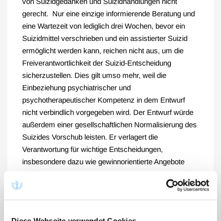
von Suizidgedanken und Suizidhandlungen nicht
gerecht. Nur eine einzige informierende Beratung und
eine Wartezeit von lediglich drei Wochen, bevor ein
Suizidmittel verschrieben und ein assistierter Suizid
ermöglicht werden kann, reichen nicht aus, um die
Freiverantwortlichkeit der Suizid-Entscheidung
sicherzustellen. Dies gilt umso mehr, weil die
Einbeziehung psychiatrischer und
psychotherapeutischer Kompetenz in dem Entwurf
nicht verbindlich vorgegeben wird. Der Entwurf würde
außerdem einer gesellschaftlichen Normalisierung des
Suizides Vorschub leisten. Er verlagert die
Verantwortung für wichtige Entscheidungen,
insbesondere dazu wie gewinnorientierte Angebote
verhindert werden, die Zuverlässigkeit organisierter
Hilfe zur Selbsttötung geprüft werden sowie welche
Qualifikationsanforderungen konkret an die in den
Beratungsstellen Beschäftigten zu stellen sind auf eine
Diese Webseite verwendet Cookies