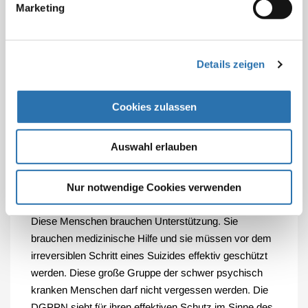
Beratungen können nicht ergebnisoffen sein, wenn sie
Marketing
in einem Kontext zur Suizidhilfe stattfinden”.
Prof. Dr. Andreas Meyer-Lindenberg, Präsident der
Details zeigen
Deutschen Gesellschaft für Psychiatrie und
Psychotherapie, Psychosomatik und
Nervenheilkunde:
„Im Jahr 2021 starben über 9.000
Cookies zulassen
Menschen in Deutschland durch Suizid – die meisten
im Zusammenhang mit einer psychischen Erkrankung.
Auswahl erlauben
Auf jeden Suizid kommen 10 bis 20 Suizidversuche.
Sehr häufig sind suizidale Menschen aufgrund einer
schweren psychischen Erkrankung nicht in der Lage,
Nur notwendige Cookies verwenden
diese Entscheidung frei und selbstbestimmt zu treffen.
Diese Menschen brauchen Unterstützung. Sie
brauchen medizinische Hilfe und sie müssen vor dem
irreversiblen Schritt eines Suizides effektiv geschützt
werden. Diese große Gruppe der schwer psychisch
kranken Menschen darf nicht vergessen werden. Die
DGPPN sieht für ihren effektiven Schutz im Sinne des