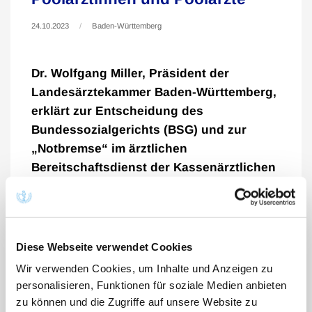
24.10.2023
Baden-Württemberg
Dr. Wolfgang Miller, Präsident der
Landesärztekammer Baden-Württemberg,
erklärt zur Entscheidung des
Bundessozialgerichts (BSG) und zur
„Notbremse“ im ärztlichen
Bereitschaftsdienst der Kassenärztlichen
Vereinigung Baden-Württemberg (KVBW):
„Die Lage in der Regelversorgung ist
sowieso schon angespannt: Die
Arztpraxen und Kliniknotaufnahmen sind
Diese Webseite verwendet Cookies
voll.
Wir verwenden Cookies, um Inhalte und Anzeigen zu
personalisieren, Funktionen für soziale Medien anbieten
Nun spitzt sich die Versorgungslage weiter zu. Der
zu können und die Zugriffe auf unsere Website zu
ärztliche Bereitschaftsdienst wird durch den Wegfall