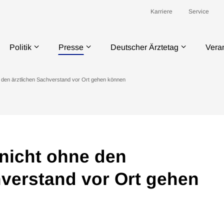
Karriere
Service
Politik
Presse
Deutscher Ärztetag
Vera
e den ärztlichen Sachverstand vor Ort gehen können
 nicht ohne den
hverstand vor Ort gehen