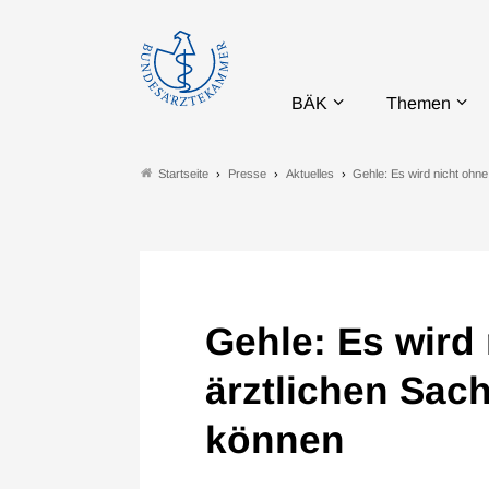
BÄK
Themen
Presse
Aktuelles
Gehle: Es wird nicht ohn
Startseite
Gehle: Es wird
ärztlichen Sac
können