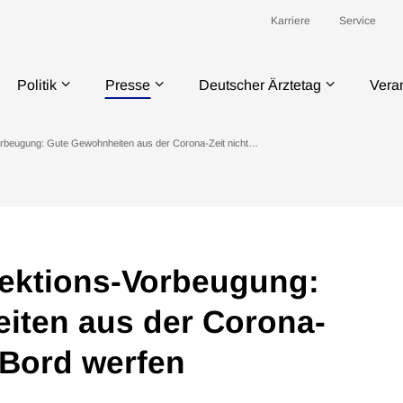
Karriere
Service
Politik
Presse
Deutscher Ärztetag
Vera
Vorbeugung: Gute Gewohnheiten aus der Corona-Zeit nicht…
fektions-Vorbeugung:
iten aus der Corona-
 Bord werfen