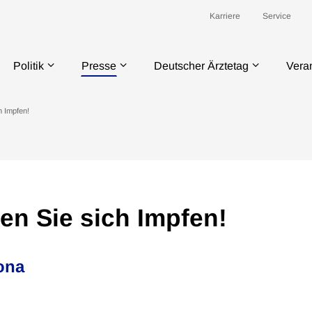
Karriere
Service
Politik
Presse
Deutscher Ärztetag
Vera
h Impfen!
n Sie sich Impfen!
ona