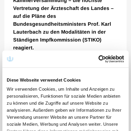
Kammerversammlung – die höchste
Vertretung der Ärzteschaft des Landes –
auf die Pläne des
Bundesgesundheitsministers Prof. Karl
Lauterbach zu den Modalitäten in der
Ständigen Impfkommission (STIKO)
reagiert.
Demnach möchte der Minister die Amtszeit der
ehrenamtlichen Mitglieder, für die es bislang keine
Obergrenze gab, auf maximal drei Amtsperioden
Diese Webseite verwendet Cookies
begrenzen. Damit endet die Tätigkeit für 12 der 17
Wir verwenden Cookies, um Inhalte und Anzeigen zu
Mitglieder abrupt im Februar 2024.
personalisieren, Funktionen für soziale Medien anbieten
zu können und die Zugriffe auf unsere Website zu
Gegen diesen als Alleingang empfundenen Vorgang
analysieren. Außerdem geben wir Informationen zu Ihrer
von Prof. Lauterbach wenden sich die
Verwendung unserer Website an unsere Partner für
Kammerversammlung sowie die Kassenärztliche
soziale Medien, Werbung und Analysen weiter. Unsere
Vereinigung M-V (KVMV): Beide Körperschaften