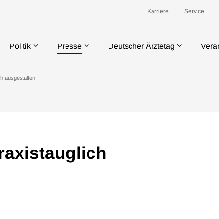
Karriere
Service
Politik
Presse
Deutscher Ärztetag
Vera
ch ausgestalten
raxistauglich