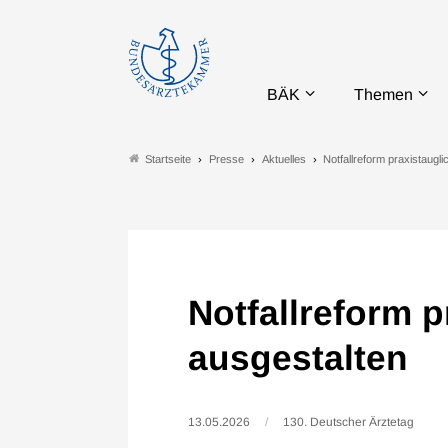
BÄK
Themen
Presse
Aktuelles
Notfallreform praxistaugli
Startseite
Notfallreform p
ausgestalten
13.05.2026
130. Deutscher Ärztetag