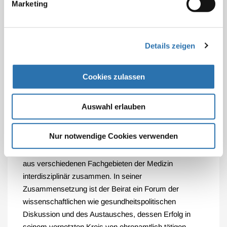
Marketing
Hallek nach seiner Wiederwahl.
Besonders würdigte Reinhardt Prof. Dr. Manfred Dietel,
der mit dem Ende seiner Amtsperiode aus dem WB
Details zeigen
ausscheidet, für die prägenden Impulse, für das
Engagement, für die Beharrlichkeit und für die vielen
Cookies zulassen
Jahre, in denen der Berliner Pathologe seine Expertise
in den Dienst der gemeinsamen Sache gestellt hat.
Prof. Dr. Norbert Haas, der nicht mehr für den WB-
Auswahl erlauben
Vorstand kandidierte, bleibt dem Gremium erhalten.
Nur notwendige Cookies verwenden
Im Wissenschaftlichen Beirat der Bundesärztekammer
arbeiten Wissenschaftlerinnen und Wissenschaftlern
aus verschiedenen Fachgebieten der Medizin
interdisziplinär zusammen. In seiner
Zusammensetzung ist der Beirat ein Forum der
wissenschaftlichen wie gesundheitspolitischen
Diskussion und des Austausches, dessen Erfolg in
seinem vernetzten Kreis von ehrenamtlich tätigen