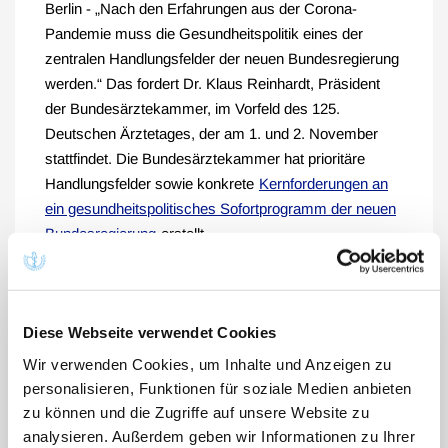
Berlin - „Nach den Erfahrungen aus der Corona-
Pandemie muss die Gesundheitspolitik eines der
zentralen Handlungsfelder der neuen Bundesregierung
werden.“ Das fordert Dr. Klaus Reinhardt, Präsident
der Bundesärztekammer, im Vorfeld des 125.
Deutschen Ärztetages, der am 1. und 2. November
stattfindet. Die Bundesärztekammer hat prioritäre
Handlungsfelder sowie konkrete
Kernforderungen an
ein gesundheitspolitisches Sofortprogramm der neuen
Bundesregierung
erstellt.
Darüber hinaus wird sich der Ärztetag mit den
Auswirkungen des Klimawandels auf die menschliche
Gesundheit beschäftigen. Notwendig sei eine
Diese Webseite verwendet Cookies
„nationale Strategie für eine klimafreundliche
Wir verwenden Cookies, um Inhalte und Anzeigen zu
Gesundheitsversorgung“, sagte Reinhardt. Diese
personalisieren, Funktionen für soziale Medien anbieten
müsse auch den dafür notwendigen Investitionsbedarf
zu können und die Zugriffe auf unsere Website zu
berücksichtigen.
analysieren. Außerdem geben wir Informationen zu Ihrer