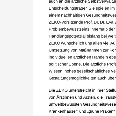
auch an die ärztliche Selbstverwaltu
Entscheidungsträger. Sie spielen im 
einem nachhaltigen Gesundheitswesen
ZEKO-Vorsitzende Prof. Dr. Dr. Eva 
Problembewusstseins innerhalb der 
Handlungspotenzial bislang bei wei
ZEKO wünsche ich uns allen viel Au
Umsetzung von Maßnahmen zur Förd
individuellen ärztlichen Handeln eben
politischer Ebene. Die ärztliche Pro
Wissen, hohes gesellschaftliches V
Gestaltungsmöglichkeiten auch übe
Die ZEKO unterstreicht in ihrer Ste
von Ärztinnen und Ärzten, die Trans
umweltbewussten Gesundheitswesen zu
Krankenhäuser“ und „grüne Praxen“ s