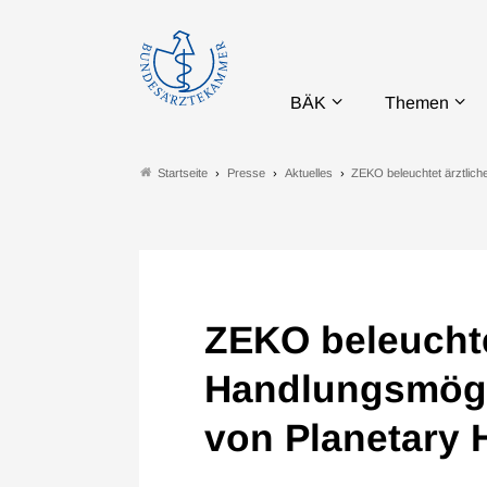
BÄK
Themen
Presse
Aktuelles
ZEKO beleuchtet ärztlic
Startseite
ZEKO beleuchte
Handlungsmögl
von Planetary 