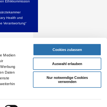
len Ethikkommission
r
särztekammer
tary Health und
che Verantwortung“
Cookies zulassen
le Medien
ir
Auswahl erlauben
, Werbung
ren Daten
Nur notwendige Cookies
ienste
verwenden
weiterhin