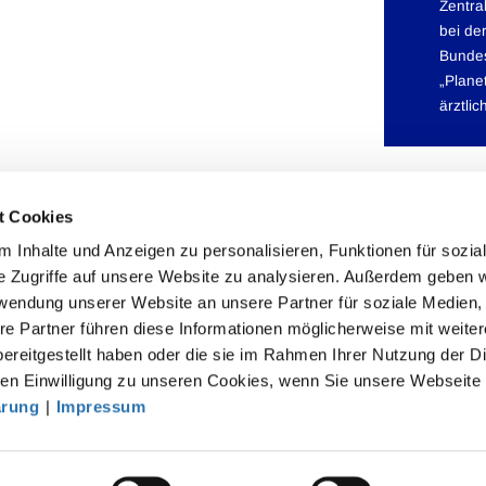
Zentra
bei de
Bunde
„Plane
ärztli
t Cookies
 Inhalte und Anzeigen zu personalisieren, Funktionen für sozia
e Zugriffe auf unsere Website zu analysieren. Außerdem geben w
rwendung unserer Website an unsere Partner für soziale Medien
akt
re Partner führen diese Informationen möglicherweise mit weite
ereitgestellt haben oder die sie im Rahmen Ihrer Nutzung der D
särztekammer
n Einwilligung zu unseren Cookies, wenn Sie unsere Webseite 
tsgemeinschaft der deutschen Ärztekammern
ärung
|
Impressum
rbert-Lewin-Platz 1, 10623 Berlin
fo@baek.de