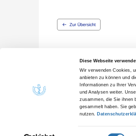
Zur Übersicht
Diese Webseite verwende
Wir verwenden Cookies, um
anbieten zu können und di
Informationen zu Ihrer Ve
Quicklinks
Kont
und Analysen weiter. Unse
zusammen, die Sie ihnen b
Bunde
Ärzte
gesammelt haben. Sie gebe
Arbei
Gesundheitsfachberufe
nutzen.
Datenschutzerkl
He
Presse
in
Einwilligungsauswahl