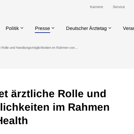
Karriere
Service
Politik
Presse
Deutscher Ärztetag
Vera
he Rolle und Handlungsmöglichkeiten im Rahmen von…
t ärztliche Rolle und
ichkeiten im Rahmen
Health