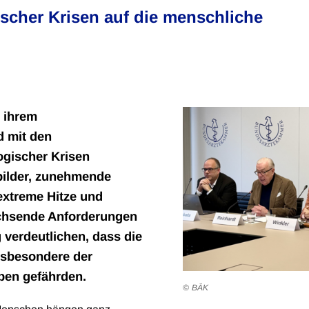
cher Krisen auf die menschliche
n ihrem
 mit den
ogischer Krisen
bilder, zunehmende
 extreme Hitze und
chsende Anforderungen
verdeutlichen, dass die
nsbesondere der
ben gefährden.
BÄK