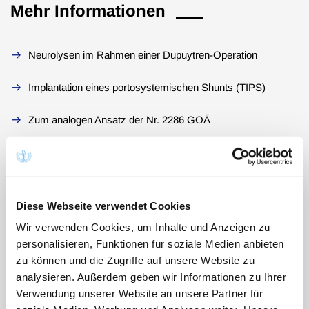
Mehr Informationen
Neurolysen im Rahmen einer Dupuytren-Operation
Implantation eines portosystemischen Shunts (TIPS)
Zum analogen Ansatz der Nr. 2286 GOÄ
Zum analogen Ansatz der Nr. 2442 GOÄ
Analoger Ansatz der Nr. 2041 GOÄ bei der Operation einer
Dupuytren’schen Kontraktur
Diese Webseite verwendet Cookies
Wir verwenden Cookies, um Inhalte und Anzeigen zu
Zum Ansatz der Nr. 3187 GOÄ bei einer Leberteilresektion
personalisieren, Funktionen für soziale Medien anbieten
zu können und die Zugriffe auf unsere Website zu
Nr. 3171 GOÄ bei einer Narbenbruchoperation
analysieren. Außerdem geben wir Informationen zu Ihrer
Verwendung unserer Website an unsere Partner für
Zur Abrechnung einer Synovektomie bei