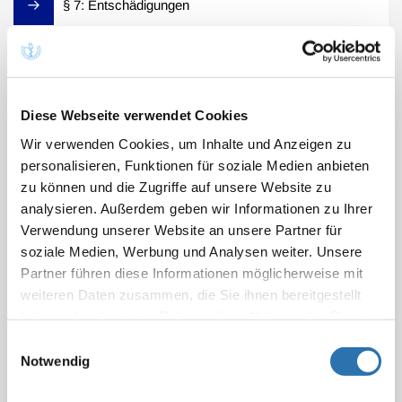
§ 7: Entschädigungen
§ 8: Wegegeld
Diese Webseite verwendet Cookies
§ 9: Reiseentschädigungen
Wir verwenden Cookies, um Inhalte und Anzeigen zu
personalisieren, Funktionen für soziale Medien anbieten
§ 10: Ersatz von Auslagen
zu können und die Zugriffe auf unsere Website zu
analysieren. Außerdem geben wir Informationen zu Ihrer
Verwendung unserer Website an unsere Partner für
§ 11: Zahlung durch öffentliche Leistungsträger
soziale Medien, Werbung und Analysen weiter. Unsere
Partner führen diese Informationen möglicherweise mit
weiteren Daten zusammen, die Sie ihnen bereitgestellt
§ 12: Rechnung
haben oder die sie im Rahmen Ihrer Nutzung der Dienste
gesammelt haben. Sie geben Einwilligung zu unseren
Einwilligungsauswahl
Abschnitt A: Abrechnung
Cookies, wenn Sie unsere Webseite weiterhin
Notwendig
nutzen.
Datenschutzerklärung
|
Impressum