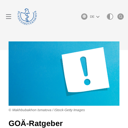
Sprachauswahl
Makhbubakhon Ismatova / iStock-Getty Images
GOÄ-Ratgeber