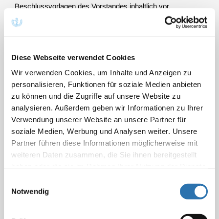
Beschlussvorlagen des Vorstandes inhaltlich vor.
Das Verfahren bei Analogen Bewertungen wird ausführlich
unter dem nachfolgenden Punkt
„Analoge Bewertungen in
der GOÄ - eine Einführung“
dargestellt.
Diese Webseite verwendet Cookies
Wir verwenden Cookies, um Inhalte und Anzeigen zu
Die neusten Abrechnungsempfehlung und
personalisieren, Funktionen für soziale Medien anbieten
Analogbewertungen der Bundesärztekammer aus dem
zu können und die Zugriffe auf unsere Website zu
aktuellen und dem vergangenen Jahr sind nochmals
analysieren. Außerdem geben wir Informationen zu Ihrer
gesondert unter dem Punkt
„Aktuelle
Verwendung unserer Website an unsere Partner für
Abrechnungsempfehlung und Analogbewertungen der
soziale Medien, Werbung und Analysen weiter. Unsere
Bundesärztekammer“
aufgeführt.
Partner führen diese Informationen möglicherweise mit
weiteren Daten zusammen, die Sie ihnen bereitgestellt
haben oder die sie im Rahmen Ihrer Nutzung der Dienste
gesammelt haben. Sie geben Einwilligung zu unseren
Einwilligungsauswahl
Cookies, wenn Sie unsere Webseite weiterhin
Notwendig
nutzen.
Datenschutzerklärung
|
Impressum
Hinweis