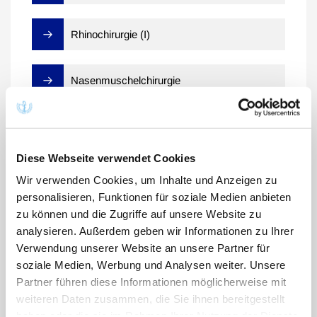
Rhinochirurgie (I)
Nasenmuschelchirurgie
Mittelohrchirurgie
Diese Webseite verwendet Cookies
Empfehlungen
Wir verwenden Cookies, um Inhalte und Anzeigen zu
personalisieren, Funktionen für soziale Medien anbieten
zu können und die Zugriffe auf unsere Website zu
analysieren. Außerdem geben wir Informationen zu Ihrer
Verwendung unserer Website an unsere Partner für
soziale Medien, Werbung und Analysen weiter. Unsere
Pandemiebedingte befristete ärztliche Leistungen
Partner führen diese Informationen möglicherweise mit
weiteren Daten zusammen, die Sie ihnen bereitgestellt
Grundsätzliches
haben oder die sie im Rahmen Ihrer Nutzung der Dienste