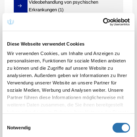
Videobehandlung von psychischen
Erkrankungen (1)
Videobehandlung von psychischen
Erkrankungen (2)
Diese Webseite verwendet Cookies
Wir verwenden Cookies, um Inhalte und Anzeigen zu
personalisieren, Funktionen für soziale Medien anbieten
zu können und die Zugriffe auf unsere Website zu
Pandemiebedingte befristete ärztliche Leistungen
analysieren. Außerdem geben wir Informationen zu Ihrer
Verwendung unserer Website an unsere Partner für
Grundsätzliches
soziale Medien, Werbung und Analysen weiter. Unsere
Partner führen diese Informationen möglicherweise mit
§ 1: Anwendungsbereich
weiteren Daten zusammen, die Sie ihnen bereitgestellt
haben oder die sie im Rahmen Ihrer Nutzung der Dienste
§ 2: Abweichende Vereinbarung
gesammelt haben. Sie geben Einwilligung zu unseren
Einwilligungsauswahl
Cookies, wenn Sie unsere Webseite weiterhin
Notwendig
§ 3: Vergütungen
nutzen.
Datenschutzerklärung
|
Impressum