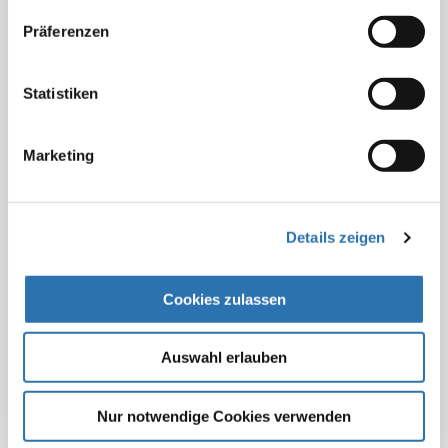
§ 4: Gebühren
Präferenzen
§ 5: Bemessung der Gebühren
Statistiken
§ 5a: Bemessung der Gebühren in besonderen Fällen
Marketing
§ 5b: Bemessung der Gebühren beim PKV-Standardtarif
§ 6: Gebühren für andere Leistungen
Details zeigen
§ 6a: Gebühren bei stationärer Behandlung
Cookies zulassen
§ 7: Entschädigungen
§ 8: Wegegeld
Auswahl erlauben
§ 9: Reiseentschädigungen
Nur notwendige Cookies verwenden
§ 10: Ersatz von Auslagen