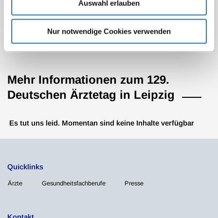
PD Dr. Christine Schneemilch
Auswahl erlauben
Prof. Dr. Doreen Richardt
Dr. Sabine Köhler
Dr. Torben Ostendorf
Westfalen-Lippe
Dr. Hendrik Schönbohm
Nur notwendige Cookies verwenden
Dr. Sebastian Roy
Dr. Rudolf-Heinrich-Uwe Büsching
Dr. Hannah Teipel
Dr. Joachim Dehnst
Mehr Informationen zum 129.
Daniel Fischer
Deutschen Ärztetag in Leipzig
Dr. Michael Klock
Es tut uns leid. Momentan sind keine Inhalte verfügbar
Dr. Stefan Nowicki
Dr. Vera Oturina
Quicklinks
Jana Pannenbäcker
Ärzte
Gesundheitsfachberufe
Presse
Dr. Niklas Quecke
Kontakt