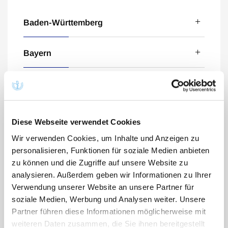
Baden-Württemberg
Dr. Sophia Blankenhorn
Bayern
Dr. Hans-Otto Bürger
Dr. Dirk Altrichter
Berlin
Dr. Jürgen de Laporte
Dr. Markus Beck
Dr. Innokentij Jurastow
Brandenburg
Dr. Matthias Fabian
Diese Webseite verwendet Cookies
Prof. Dr. Stephan Böse-O'Reilly
Dr. Christian Messer
Carola Bartezky
Wir verwenden Cookies, um Inhalte und Anzeigen zu
Markus Haist
Hamburg
Dr. Karl Breu
personalisieren, Funktionen für soziale Medien anbieten
Dr. Katharina Thiede
Dr. Gesine Dörr
zu können und die Zugriffe auf unsere Website zu
Dr. Regina Herzog
Dr. Martin Eichenlaub
Alexander Fuchs
analysieren. Außerdem geben wir Informationen zu Ihrer
Hessen
Dr. Susanne von der Heydt
Dr. Steffen König
Verwendung unserer Website an unsere Partner für
Dr. Paula Hezler-Rusch
Dr. Patrick Harmann
Dr. Bernhrad Gallenberger
Dr. Klaus J. Doubek
soziale Medien, Werbung und Analysen weiter. Unsere
Prof. Dr. Jörg Weimann
Mecklenburg-Vorpommern
Antje Meinecke
Partner führen diese Informationen möglicherweise mit
Dr. Robin Thomas Maitra
Dr. Christine Schroth der Zweite
Dr. Florian Gerheuser
Petra Hummel-Kunhenn
weiteren Daten zusammen, die Sie ihnen bereitgestellt
Dr. Christiane Wessel
Prof. Dr. Johannes Buchmann