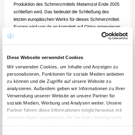
Produktion des Schmerzmittels Metamizol Ende 2025
schließen wird. Das bedeutet die Schließung des
letzten europäischen Werks für dieses Schmerzmittel.
Europa wird von da an komplett auf China angewiesen
sein.
Im Winter 2023/24 gab es erneut tiefgreifende
Versorgungsprobleme bei essenziellen Medikamenten
Diese Webseite verwendet Cookies
wie Antibiotika. Auch aktuell sind Ärztinnen und Ärzte
Wir verwenden Cookies, um Inhalte und Anzeigen zu
und ihre Patientinnen und Patienten mit
personalisieren, Funktionen für soziale Medien anbieten
Lieferengpässen bei Hunderten von Arzneimitteln
zu können und die Zugriffe auf unsere Website zu
konfrontiert. Die mangelnde Verfügbarkeit erschwert
analysieren. Außerdem geben wir Informationen zu Ihrer
zunehmend die bestmögliche medizinische
Verwendung unserer Website an unsere Partner für
Behandlung und schränkt den ärztlichen Spielraum bei
soziale Medien, Werbung und Analysen weiter. Unsere
der Therapiefindung in teils unzumutbarer Weise ein.
Partner führen diese Informationen möglicherweise mit
weiteren Daten zusammen, die Sie ihnen bereitgestellt
haben oder die sie im Rahmen Ihrer Nutzung der Dienste
Wir brauchen Medikamente und Medizinprodukte, um
gesammelt haben. Sie geben Einwilligung zu unseren
unsere Patientinnen und Patienten zu versorgen.
Einwilligungsauswahl