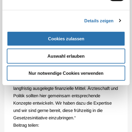
Politik und Kostenträger ansetzen, statt Geld für
Apothekenleistungen aufzuwenden, die keinen Ersatz
für die ärztliche Tätigkeit bieten können.
Details zeigen
Wenn es die Politik ernst damit meint, mit dem
geplanten Vorbeugemedizingesetz die großen
Cookies zulassen
Volkskrankheiten wie Adipositas,
Stoffwechselerkrankungen, Herz-
Auswahl erlauben
Kreislauferkrankungen, Krebs und Skelett-
Erkrankungen wirksam zu bekämpfen, brauchen wir
Nur notwendige Cookies verwenden
dafür durchdachte Strategien über das
Gesundheitswesen hinaus, so wie ausreichend und
langfristig ausgelegte finanzielle Mittel. Ärzteschaft und
Politik sollten hier gemeinsam entsprechende
Konzepte entwickeln. Wir haben dazu die Expertise
und wir sind gerne bereit, diese frühzeitig in die
Gesetzesinitiative einzubringen.“
Beitrag teilen: