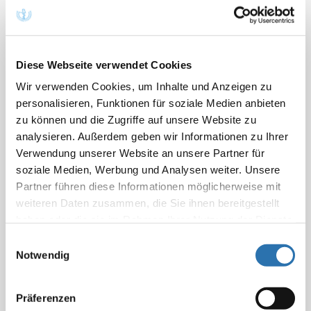
ausreichender ambulanter und stationärer Kapazitäten
zwingende Voraussetzung für eine funktionierende
Reform der Akut- und Notfallversorgung sei. „Ambulant
tätige Ärztinnen und Ärzte können die Notaufnahmen
Diese Webseite verwendet Cookies
und den Rettungsdienst nicht entlasten, wenn es keine
Wir verwenden Cookies, um Inhalte und Anzeigen zu
freien Kapazitäten für die Versorgung von Akutfällen
personalisieren, Funktionen für soziale Medien anbieten
gibt. Hierfür muss es entsprechende
zu können und die Zugriffe auf unsere Website zu
Rahmenbedingungen und Anreize geben“, heißt es in
analysieren. Außerdem geben wir Informationen zu Ihrer
der Stellungnahme. Auf der anderen Seite müsse die
Verwendung unserer Website an unsere Partner für
geplante Neuausrichtung von Krankenhausplanung
soziale Medien, Werbung und Analysen weiter. Unsere
und -vergütung so gestaltet werden, dass die
Partner führen diese Informationen möglicherweise mit
weiteren Daten zusammen, die Sie ihnen bereitgestellt
stationäre Versorgung von komplex erkrankten,
haben oder die sie im Rahmen Ihrer Nutzung der Dienste
multimorbiden Notfallpatienten und die dafür
gesammelt haben. Sie geben Einwilligung zu unseren
erforderliche Vorhaltung ausreichend refinanziert
Einwilligungsauswahl
Cookies, wenn Sie unsere Webseite weiterhin
Notwendig
werden.
nutzen.
Datenschutzerklärung
|
Impressum
Nach Auffassung der BÄK verspricht der
Präferenzen
Gesetzentwurf zudem eine erhebliche