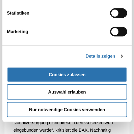
Leistungsausweitung. Das schlage sich auch im
sprachlichen Duktus nieder, wenn anstelle von
Statistiken
Rettungsleitstellen und Notfallpatienten von einem
Gesundheitsleitsystem und von Hilfesuchenden
Marketing
gesprochen werde. Dabei sei insbesondere nach dem
Urteil des Bundessozialgerichts zu den Poolärzten
schon heute die Besetzung des Bereitschaftsdienstes
Details zeigen
teilweise herausfordernd. Unbedingt erforderlich seien
zusätzliche Anstrengungen wie die Regelung der
Sozialversicherungspflicht für Poolärzte, intelligente
Cookies zulassen
arbeits- und sozialversicherungsrechtliche Regelungen
und Anreize für Ärztinnen und Ärzte, die im
Auswahl erlauben
Ruhestandsalter weiterhin ärztlich tätig sein möchten.
„Bedauerlich ist, dass der Rettungsdienst als dritte und
Nur notwendige Cookies verwenden
bislang am wenigsten integrierte Säule der Akut- und
Notfallversorgung nicht direkt in den Gesetzentwurf
eingebunden wurde“, kritisiert die BÄK. Nachhaltig