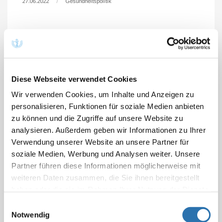
27.06.2022
Gesundheitspolitik
Berlin - Die Bundesärztekammer hat davor
gewarnt, dass aufgrund der geplanten
Absenkung der Vergütung für Bürgertests
weniger kommerzielle Testzentren
Diese Webseite verwendet Cookies
verfügbar sein werden.
Wir verwenden Cookies, um Inhalte und Anzeigen zu
personalisieren, Funktionen für soziale Medien anbieten
„Dies wird insbesondere im ländlichen Raum dazu
zu können und die Zugriffe auf unsere Website zu
führen, dass in Arztpraxen vermehrt Bürgertests
analysieren. Außerdem geben wir Informationen zu Ihrer
nachgefragt werden. In der Pandemie sind gerade die
Verwendung unserer Website an unsere Partner für
Arztpraxen und die dort tätigen Mitarbeiterinnen und
soziale Medien, Werbung und Analysen weiter. Unsere
Mitarbeiter erheblichen zusätzlichen Belastungen
Partner führen diese Informationen möglicherweise mit
ausgesetzt. Der Verordnungsentwurf wird die
weiteren Daten zusammen, die Sie ihnen bereitgestellt
Belastung der Arztpraxen und der dort tätigen
haben oder die sie im Rahmen Ihrer Nutzung der Dienste
Medizinischen Fachangestellten erheblich erhöhen“,
gesammelt haben. Sie geben Einwilligung zu unseren
Einwilligungsauswahl
warnt die BÄK in ihrer Stellungnahme zu dem Entwurf.
Cookies, wenn Sie unsere Webseite weiterhin
Notwendig