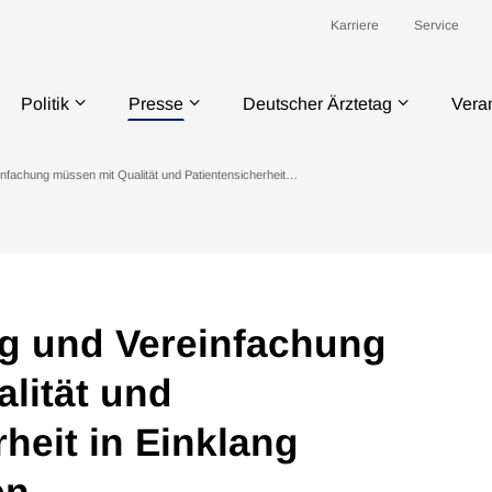
Karriere
Service
Politik
Presse
Deutscher Ärztetag
Vera
nfachung müssen mit Qualität und Patientensicherheit…
g und Vereinfachung
lität und
heit in Einklang
en