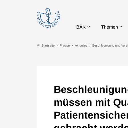
BÄK
Themen
Presse
Aktuelles
Beschleunigung und Verei
Startseite
Beschleunigun
müssen mit Qua
Patientensicher
gebracht werd