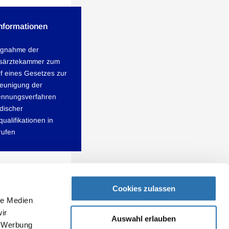
Informationen
ngnahme der
särztekammer zum
f eines Gesetzes zur
eunigung der
ennungsverfahren
discher
ualifikationen in
rufen
Cookies zulassen
le Medien
ir
Auswahl erlauben
, Werbung