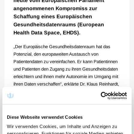
heute vom Europäischen Parlament
angenommenen Kompromiss zur
Schaffung eines Europäischen
Gesundheitsdatenraums (European
Health Data Space, EHDS).
„Der Europäische Gesundheitsdatenraum hat das
Potenzial, den europaweiten Austausch von
Patientendaten zu vereinfachen. Er kann Patientinnen
und Patienten den Zugang zu ihren Gesundheitsdaten
erleichtern und ihnen mehr Autonomie im Umgang mit
ihren Daten verschaffen“, erklärte Dr. Klaus Reinhardt,
Präsident der Bundesärztekammer (BÄK). „Das
Europäische Parlament und der Rat haben den
Vorschlag der Kommission erheblich verbessert. Erst
der vorliegende Kompromiss wird unserer Vorstellung
Diese Webseite verwendet Cookies
von Autonomie der Patientinnen und Patienten über
Wir verwenden Cookies, um Inhalte und Anzeigen zu
ihre Daten gerecht“. Wichtig sei, dass die Verordnung
personalisieren, Funktionen für soziale Medien anbieten