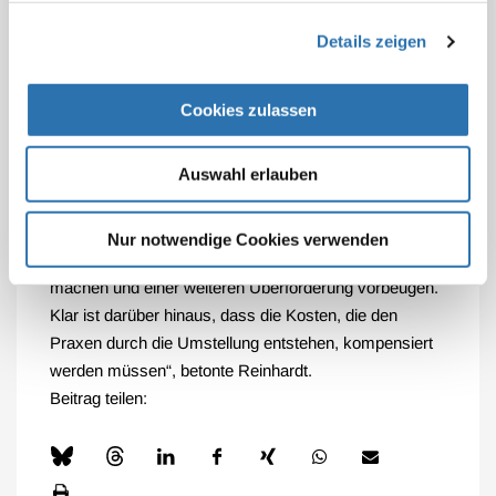
Darüber hinaus soll es Mitgliedstaaten möglich sein,
Arztpraxen von der Pflicht auszunehmen, Daten zur
Details zeigen
Sekundärnutzung bereitzustellen. „Der EHDS wird
unweigerlich Umstellungen für Arztpraxen bei der
Cookies zulassen
Erhebung und Einspeisung von Patientendaten der
betroffenen Kategorien mit sich bringen. Die
Auswahl erlauben
Arztpraxen, die ohnehin schon unter einem hohen
bürokratischen Aufwand leiden, werden durch die
Umstellung zusätzlich belastet. Daher sollte die
Nur notwendige Cookies verwenden
Bundesregierung von dieser Ausnahmeregel Gebrauch
machen und einer weiteren Überforderung vorbeugen.
Klar ist darüber hinaus, dass die Kosten, die den
Praxen durch die Umstellung entstehen, kompensiert
werden müssen“, betonte Reinhardt.
Beitrag teilen: