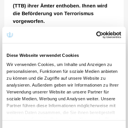
(TTB) ihrer Ämter enthoben. Ihnen wird
die Beförderung von Terrorismus
vorgeworfen.
Dr. Klaus Reinhardt, Präsident der
Bundesärztekammer, kritisierte die Entscheidung des
Gerichts scharf. „Der Umgang mit unseren Kolleginnen
Diese Webseite verwendet Cookies
und Kollegen in der Türkei ist schockierend,
beschämend und inakzeptabel. Die Integrität der
Wir verwenden Cookies, um Inhalte und Anzeigen zu
organisierten türkischen Ärzteschaft wird systematisch
personalisieren, Funktionen für soziale Medien anbieten
angegriffen“, sagte er. „Die deutsche Ärzteschaft steht
zu können und die Zugriffe auf unsere Website zu
an der Seite der türkischen Kolleginnen und Kollegen
analysieren. Außerdem geben wir Informationen zu Ihrer
und den Mitgliedern des Zentralrates des Türkischen
Verwendung unserer Website an unsere Partner für
soziale Medien, Werbung und Analysen weiter. Unsere
Ärztebundes, insbesondere dessen Präsidentin Dr.
Partner führen diese Informationen möglicherweise mit
Korur Fincanci. Wir fordern ein sofortiges Ende der
weiteren Daten zusammen, die Sie ihnen bereitgestellt
Repressionen des türkischen Staates gegen Ärztinnen
haben oder die sie im Rahmen Ihrer Nutzung der Dienste
und Ärzte.“
gesammelt haben. Sie geben Einwilligung zu unseren
Einwilligungsauswahl