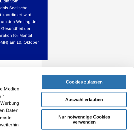
, die vom
dnis Seelische
 koordiniert wird,
d um den Welttag der
 Gesundheit der
ration for Mental
FMH) am 10. Oktober
Cookies zulassen
le Medien
ir
Auswahl erlauben
, Werbung
ren Daten
Nur notwendige Cookies
ienste
verwenden
weiterhin