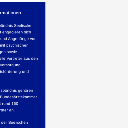
ormationen
bündnis Seelische
 engagieren sich
 und Angehörige von
mit psychischen
gen sowie
elle Vertreter aus den
 Versorgung,
tsförderung und
nsbündnis gehören
 Bundesärztekammer
t rund 160
tner an.
 der Seelischen