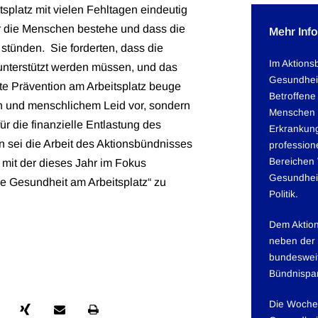
platz mit vielen Fehltagen eindeutig
ür die Menschen bestehe und dass die
Mehr Inf
stünden. Sie forderten, dass die
Im Aktions
 unterstützt werden müssen, und das
Gesundheit
te Prävention am Arbeitsplatz beuge
Betroffene
en und menschlichem Leid vor, sondern
Menschen 
für die finanzielle Entlastung des
Erkrankun
sei die Arbeit des Aktionsbündnisses
profession
Bereichen
mit der dieses Jahr im Fokus
Gesundhei
 Gesundheit am Arbeitsplatz“ zu
Politik.
Dem Aktio
neben der
bundeswei
Bündnispar
Die Woche