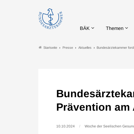
BÄK
Themen
Presse
Aktuelles
Bundesärztekammer forde
Startseite
Bundesärzteka
Prävention am 
10.10.2024
Woche der Seelischen Gesund