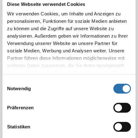
Diese Webseite verwendet Cookies
Suchtfragen (DHS), der Deutschen Gesellschaft
für Suchtforschung und Suchttherapie, der
Wir verwenden Cookies, um Inhalte und Anzeigen zu
personalisieren, Funktionen für soziale Medien anbieten
Deutschen Gesellschaft für Psychiatrie und
zu können und die Zugriffe auf unsere Website zu
Psychotherapie, Psychosomatik und
analysieren. Außerdem geben wir Informationen zu Ihrer
Nervenheilkunde sowie der
Verwendung unserer Website an unsere Partner für
Bundespsychotherapeutenkammer fordert die
soziale Medien, Werbung und Analysen weiter. Unsere
BÄK den Ausbau verhältnispräventiver
Partner führen diese Informationen möglicherweise mit
Maßnahmen, die zur Verringerung des riskanten
weiteren Daten zusammen, die Sie ihnen bereitgestellt
haben oder die sie im Rahmen Ihrer Nutzung der Dienste
Alkoholkonsums beitragen. Auf diesem Gebiet
gesammelt haben. Sie geben Einwilligung zu unseren
Einwilligungsauswahl
hat Deutschland laut WHO und OECD im
Cookies, wenn Sie unsere Webseite weiterhin
Notwendig
internationalen Vergleich großen Nachholbedarf.
nutzen.
Datenschutzerklärung
|
Impressum
Zu den Maßnahmen gehören neben einem
Präferenzen
umfassenden Werbeverbot für Alkohol auch die
höhere Besteuerung und Bepreisung von
Alkoholprodukten und die Einschränkung der
Statistiken
Verfügbarkeit von alkoholischen Getränken.