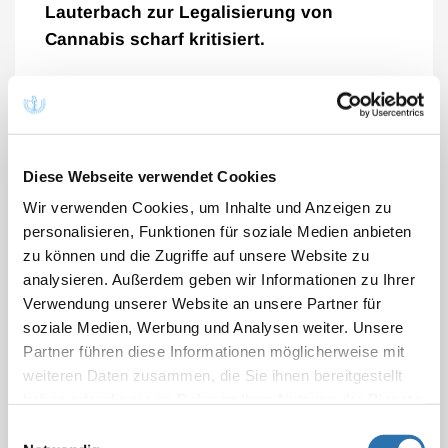
Lauterbach zur Legalisierung von
Cannabis scharf kritisiert.
„Wir sind der Überzeugung, dass die angestrebten
Ziele, zum einen der Jugendschutz, zum anderen die
Eindämmung des Schwarzmarktes, mit diesem
Gesetz nicht erreicht werden können“, sagte Mischo
Diese Webseite verwendet Cookies
im
Interview mit dem NDR
(16.08.2023). Die
Wir verwenden Cookies, um Inhalte und Anzeigen zu
Studienlage zeige eindeutig, dass es in anderen
personalisieren, Funktionen für soziale Medien anbieten
Ländern im Zuge der Cannabis-Legalisierung nicht
zu können und die Zugriffe auf unsere Website zu
gelungen sei, den illegalen Drogenhandel
analysieren. Außerdem geben wir Informationen zu Ihrer
zurückzudrängen.
Verwendung unserer Website an unsere Partner für
soziale Medien, Werbung und Analysen weiter. Unsere
Zudem sei vollkommen unklar, wie die in dem
Partner führen diese Informationen möglicherweise mit
Gesetzentwurf vorgesehenen Kontrollmechanismen
weiteren Daten zusammen, die Sie ihnen bereitgestellt
umgesetzt und überwacht werden sollten. Ein weiteres
haben oder die sie im Rahmen Ihrer Nutzung der Dienste
Problem stelle die mit der Legalisierung einhergehende
gesammelt haben. Sie geben Einwilligung zu unseren
Einwilligungsauswahl
Verharmlosung des Cannabis-Konsums dar. Studien
Cookies, wenn Sie unsere Webseite weiterhin