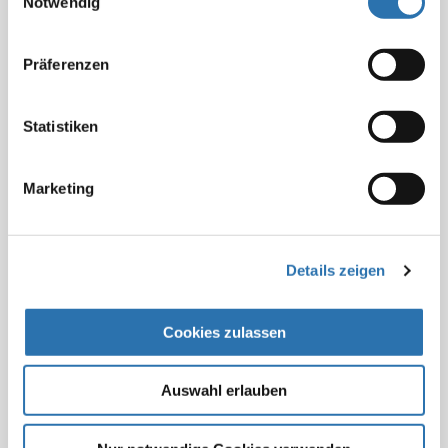
Notwendig
zeigen: Wo Cannabis zu Genusszwecken freigegeben
nutzen.
Datenschutzerklärung
|
Impressum
wurde, steigt der Freizeitkonsum an. Jugendliche
müssen aufgrund von Cannabis verstärkt
Präferenzen
medizinische Hilfe in Anspruch nehmen. Erwachsene
suchen häufiger Notaufnahmen wegen akuter
Statistiken
cannabisbezogener Probleme auf. Sogar die Zahl der
Verkehrsunfälle unter Cannabiseinfluss steigt.
Marketing
Unbedingt notwendig sei ein massiver Ausbau der
Maßnahmen zur Suchtprävention wie beispielsweise
von evaluierten Frühinterventionsprogrammen. „Dazu
Details zeigen
müssten aber auch die Strukturen geschaffen werden.
Die Jugendämter müssten finanziell, strukturell und
personell entsprechend ausgerüstet werden“, so
Cookies zulassen
Mischo.
Beitrag teilen:
Auswahl erlauben