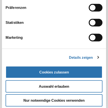
auseinander.
Präferenzen
Zu bewerten ist dabei zunächst die Tatsache, dass der
PKV-Verband mit Blick auf die Folgen für die
Statistiken
Beitragsentwicklung der Privatversicherten die
ärztlicherseits vorgelegten Gebühren nur mit teils
Marketing
deutlichen Reduzierungen akzeptiert. Jenseits dessen
sind nach der Rückmeldung der Verbände aber auch
wesentliche Fragen zur Folgenabschätzung zu
erörtern. So merken einige Verbände Abwertungen im
Details zeigen
Vergleich zur geltenden GOÄ an, die aus den
aufwändigen Folgenabschätzungen sowohl auf Seiten
Cookies zulassen
der Bundesärztekammer als auf Seiten des PKV-
Verbandes bisher nicht ersichtlich sind. Diese
Auswahl erlauben
Einschätzungsunterschiede gilt es aufzuklären,
ebenso wie relevante weitere fachliche Fragen.
Nur notwendige Cookies verwenden
In einem Clearingverfahren wird die