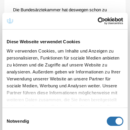
Die Bundesärztekammer hat deswegen schon zu
Beginn des Jahres 2023 die mit den ärztlichen
Verbänden und Fachgesellschaften erarbeitete
arzteigene GOÄ an den Bundesgesundheitsminister
übergeben und seitdem eine Umsetzung immer wieder
Diese Webseite verwendet Cookies
mit aller Entschiedenheit eingefordert. Gleichwohl bleibt
Wir verwenden Cookies, um Inhalte und Anzeigen zu
es eine politische Realität, dass eine Novelle der GOÄ
personalisieren, Funktionen für soziale Medien anbieten
parteiübergreifend von einer Verständigung zwischen
zu können und die Zugriffe auf unsere Website zu
Ärzteschaft und PKV-Verband abhängig gemacht wird.
analysieren. Außerdem geben wir Informationen zu Ihrer
Verwendung unserer Website an unsere Partner für
Der Vorstand der Bundesärztekammer begrüßt es
soziale Medien, Werbung und Analysen weiter. Unsere
deswegen ausdrücklich, dass nun in intensiven
Partner führen diese Informationen möglicherweise mit
Gesprächen ausgelotet wurde, bis zu welchem Punkt
weiteren Daten zusammen, die Sie ihnen bereitgestellt
der PKV-Verband bereit ist, die ärztlich erarbeiteten
haben oder die sie im Rahmen Ihrer Nutzung der Dienste
Vorschläge zu akzeptieren. Mit dem Ergebnis dieser
gesammelt haben. Sie geben Einwilligung zu unseren
Einwilligungsauswahl
Gespräche setzen sich die ärztlichen Berufsverbände
Cookies, wenn Sie unsere Webseite weiterhin
Notwendig
und Fachgesellschaften seit Mitte September 2024
nutzen.
Datenschutzerklärung
|
Impressum