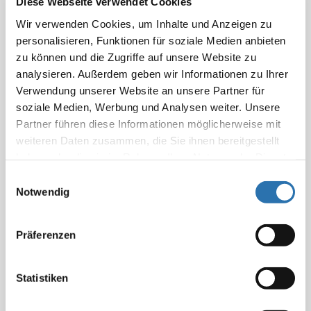
Diese Webseite verwendet Cookies
„Parlament der Ärzteschaft“, ist am
Wir verwenden Cookies, um Inhalte und Anzeigen zu
vergangenen Freitag zu Ende gegangen.
personalisieren, Funktionen für soziale Medien anbieten
zu können und die Zugriffe auf unsere Website zu
Vom 12. bis 15. Mai 2026 kamen 250 ärztliche
analysieren. Außerdem geben wir Informationen zu Ihrer
Abgeordnete aus ganz Deutschland in Hannover
Verwendung unserer Website an unsere Partner für
zusammen, um gesundheitspolitische Impulse zu
soziale Medien, Werbung und Analysen weiter. Unsere
setzen und wichtige berufspolitische Entscheidungen
Partner führen diese Informationen möglicherweise mit
zu treffen.
weiteren Daten zusammen, die Sie ihnen bereitgestellt
haben oder die sie im Rahmen Ihrer Nutzung der Dienste
Auch an seinem letzten Sitzungstag fasste der
gesammelt haben. Sie geben Einwilligung zu unseren
Deutsche Ärztetag zahlreiche gesundheits-, sozial-
Einwilligungsauswahl
Cookies, wenn Sie unsere Webseite weiterhin
Notwendig
und berufspolitische Beschlüsse.
nutzen.
Datenschutzerklärung
|
Impressum
Das Beschlussprotokoll des 130. Deutschen
Präferenzen
Ärztetages sowie weitere Informationen, wie
Pressemitteilungen, Pressefotos, die Eröffnungsrede
des BÄK-Präsidenten Dr. Klaus Reinhardt und Shorts,
Statistiken
können auf der
Website der Bundesärztekammer