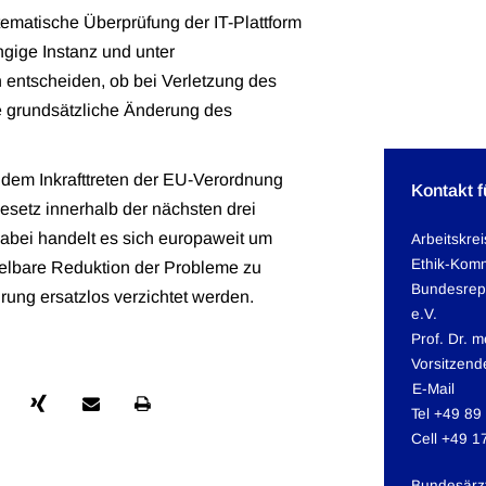
tematische Überprüfung der IT-Plattform
gige Instanz und unter
n entscheiden, ob bei Verletzung des
e grundsätzliche Änderung des
 dem Inkrafttreten der EU-Verordnung
Kontakt 
setz innerhalb der nächsten drei
Dabei handelt es sich europaweit um
Arbeitskre
Ethik-Komm
elbare Reduktion der Probleme zu
Bundesrep
rung ersatzlos verzichtet werden.
e.V.
Prof. Dr. 
Vorsitzend
E-Mail
Tel +49 89
Cell +49 1
Bundesärz