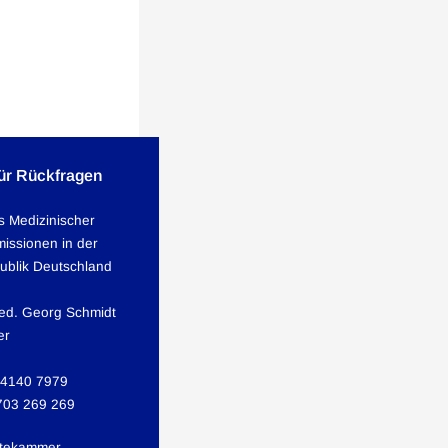
für Rückfragen
is Medizinischer
issionen in der
ublik Deutschland
med. Georg Schmidt
er
 4140 7979
703 269 269
tekammer