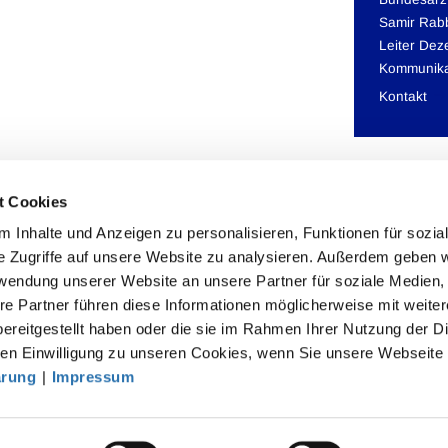
Samir Rab
Leiter Deze
Kommunika
Kontakt
t Cookies
 Inhalte und Anzeigen zu personalisieren, Funktionen für sozia
e Zugriffe auf unsere Website zu analysieren. Außerdem geben w
rwendung unserer Website an unsere Partner für soziale Medien
akt
re Partner führen diese Informationen möglicherweise mit weite
ereitgestellt haben oder die sie im Rahmen Ihrer Nutzung der D
särztekammer
n Einwilligung zu unseren Cookies, wenn Sie unsere Webseite 
tsgemeinschaft der deutschen Ärztekammern
ärung
|
Impressum
rbert-Lewin-Platz 1, 10623 Berlin
fo@baek.de