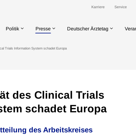
Karriere
Service
Politik
Presse
Deutscher Ärztetag
Vera
nical Trials Information System schadet Europa
ät des Clinical Trials
stem schadet Europa
eilung des Arbeitskreises