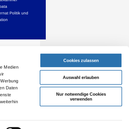
bata
rnat Politik und
tion
Cookies zulassen
le Medien
ir
Auswahl erlauben
, Werbung
ren Daten
Nur notwendige Cookies
ienste
verwenden
weiterhin