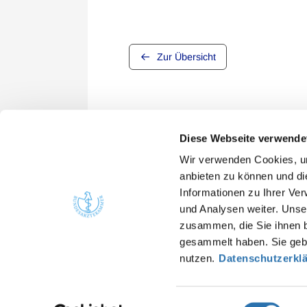
Zur Übersicht
Diese Webseite verwende
Wir verwenden Cookies, um
anbieten zu können und di
Informationen zu Ihrer Ve
Quicklinks
Kont
und Analysen weiter. Unse
zusammen, die Sie ihnen b
Bunde
Ärzte
gesammelt haben. Sie gebe
Arbei
Gesundheitsfachberufe
nutzen.
Datenschutzerkl
He
Presse
in
Einwilligungsauswahl